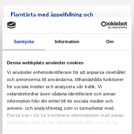
Flarntårta med äppelfyllning och
kanelgrädde
https://www.norrmejerier.se/goda-recept/flarntarta-
med-appelfyllning-och-kanelgradde
Samtycke
Information
Om
Denna webbplats använder cookies
Fruktflarn med vaniljvisp
Vi använder enhetsidentifierare för att anpassa innehållet
Det är enkelt att göra fina fruktflarn med smördeg. Det
och annonserna till användarna, tillhandahålla funktioner
blir vackert att blanda flera sorters bär.
för sociala medier och analysera vår trafik. Vi
https://www.norrmejerier.se/goda-recept/fruktflarn-
vidarebefordrar även sådana identifierare och annan
med-vaniljvisp
information från din enhet till de sociala medier och
annons- och analysföretag som vi samarbetar med.
Dessa kan i sin tur kombinera informationen med annan
Midsommartårta
information som du har tillhandahållit eller som de har
https://www.norrmejerier.se/goda-
samlat in när du har använt deras tjänster.