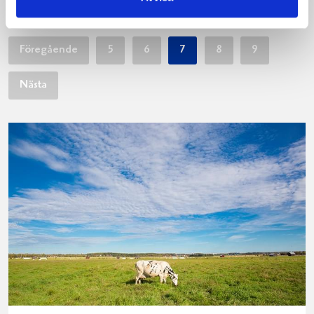
Föregående
5
6
7
8
9
Nästa