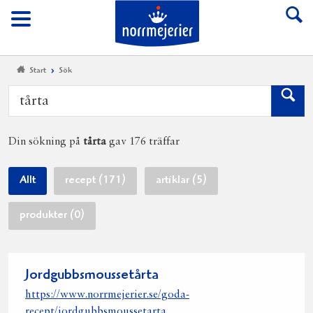
Till Norrmejerier start
Meny
Start
Sök
Din sökning på
tårta
gav 176 träffar
Allt
recept (171)
artiklar (5)
produkter (0)
Jordgubbsmoussetårta
https://www.norrmejerier.se/goda-
recept/jordgubbsmoussetarta