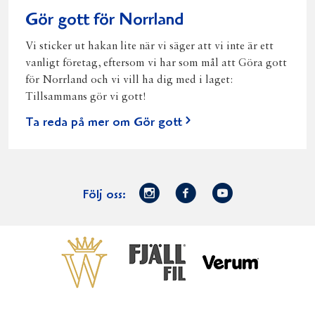
Gör gott för Norrland
Vi sticker ut hakan lite när vi säger att vi inte är ett
vanligt företag, eftersom vi har som mål att Göra gott
för Norrland och vi vill ha dig med i laget:
Tillsammans gör vi gott!
Ta reda på mer om Gör gott
Norrmejerier
Facebook
Youtube
Följ oss:
på
Instagram
Västerbottensost
Fjällfil
Verum
Start
Gör gott för
Gör gott för
Norrländska
Våra
Goda 
Norrland
Planeten
mjölkbönder
goda
Fisk
produkter