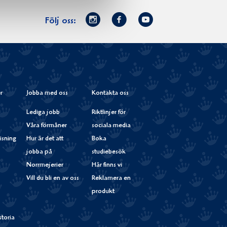
Norrmejerier
Facebook
Youtube
Följ oss:
på
Instagram
r
Jobba med oss
Kontakta oss
Lediga jobb
Riktlinjer för
Våra förmåner
sociala media
isning
Hur är det att
Boka
jobba på
studiebesök
Norrmejerier
Här finns vi
Vill du bli en av oss
Reklamera en
produkt
storia