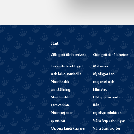
Start
Gör gott för Norrland
Gör gott för Planeten
Levande landsbygd
Matsvinn
och lokalsamhälle
Mjölkgården,
Norrländsk
mejeriet och
omställning
klimatet
Norrländsk
Utsläpp av metan
samverkan
från
Norrmejerier
mjölkproduktion
sponsrar
Våra förpackningar
Öppna landskap ger
Våra transporter