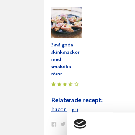
Små goda
skinkmackor
med
smakrika
röror
Relaterade recept:
bacon
paj
Dela
Dela
Dela
Dela
Skriv
på
på
på
via
ut