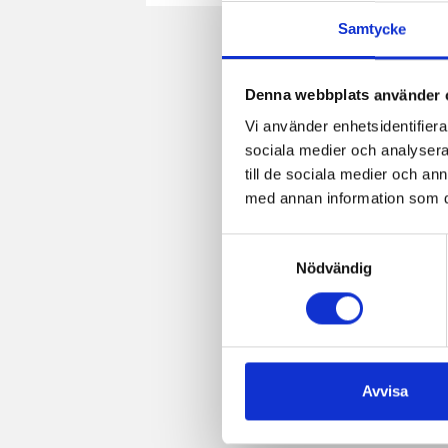
Facebook
Twitter
Pinterest
e-
Samtycke
post
Denna webbplats använder 
Vi använder enhetsidentifierar
sociala medier och analysera 
till de sociala medier och a
med annan information som du 
Samtyckesval
Nödvändig
Avvisa