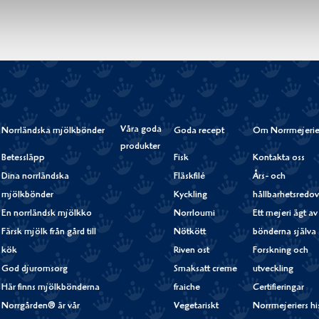
Våra goda
Norrländska mjölkbönder
Goda recept
Om Norrmejerie
produkter
Betessläpp
Fisk
Kontakta oss
Dina norrländska
Fläskfilé
Års- och
mjölkbönder
Kyckling
hållbarhetsredov
En norrländsk mjölkko
Norrloumi
Ett mejeri ägt av
Färsk mjölk från gård till
Nötkött
bönderna själva
kök
Riven ost
Forskning och
God djuromsorg
Smaksatt creme
utveckling
Här finns mjölkbönderna
fraiche
Certifieringar
Norrgården® är vår
Vegetariskt
Norrmejeriers hi