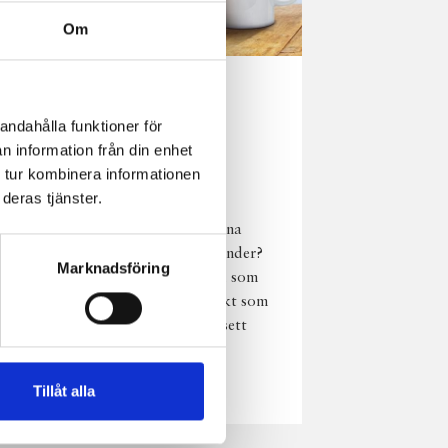
Om
Norrländsk
andahålla funktioner för
njutning i alla
n information från din enhet
väder
 tur kombinera informationen
deras tjänster.
Har du provat
chokladmjölk från dina
norrländska mjölkbönder?
Marknadsföring
Den är lika god varm som
kall och passar perfekt som
vardagsnjutning oavsett
väder, året om.
Läs mer
Tillåt alla