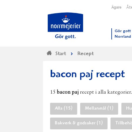
Ägare
Åte
Till N
Gör gott 
Norrland
Start
Recept
bacon paj recept
15
bacon paj
recept i alla kategorier
Alla (15)
Mellanmål (1)
Hu
Bakverk & godsaker (1)
Tillbehö