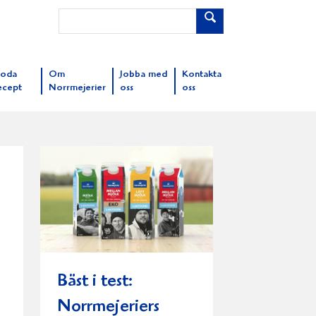
oda
Om
Jobba med
Kontakta
ecept
Norrmejerier
oss
oss
Bäst i test:
Norrmejeriers