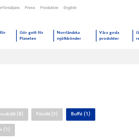
rförsäljare
Press
Produkter
English
orrmejerier startsida
för
Gör gott för
Norrländska
Våra goda
G
Planeten
mjölkbönder
produkter
r
.
vudrätt (8)
Förrätt (3)
Buffé (1)
r (1)