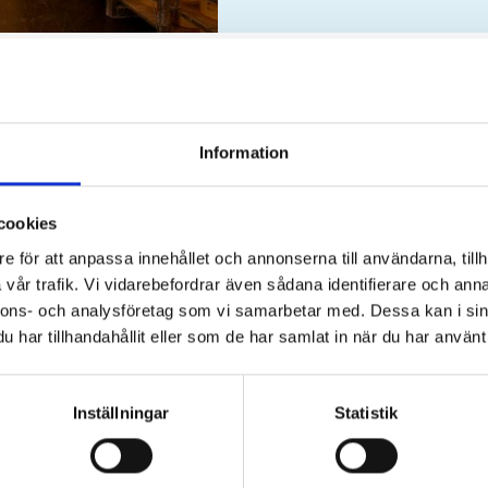
Mjölkens norr
Information
Ända sedan bronsåldern och 
viktig roll för norrlänning
mjölkhistorien.
cookies
Läs mer
e för att anpassa innehållet och annonserna till användarna, tillh
vår trafik. Vi vidarebefordrar även sådana identifierare och anna
nnons- och analysföretag som vi samarbetar med. Dessa kan i sin
har tillhandahållit eller som de har samlat in när du har använt 
Inställningar
Statistik