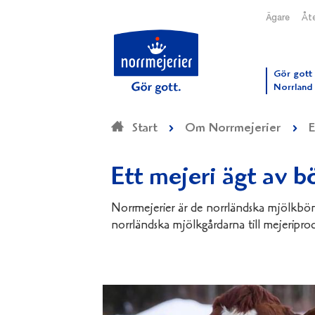
Ägare
Åte
Till N
Gör gott 
Norrland
Start
Om Norrmejerier
E
Om
Norrmejerier
Ett mejeri ägt av b
Norrmejerier är de norrländska mjölkbön
norrländska mjölkgårdarna till mejeripro