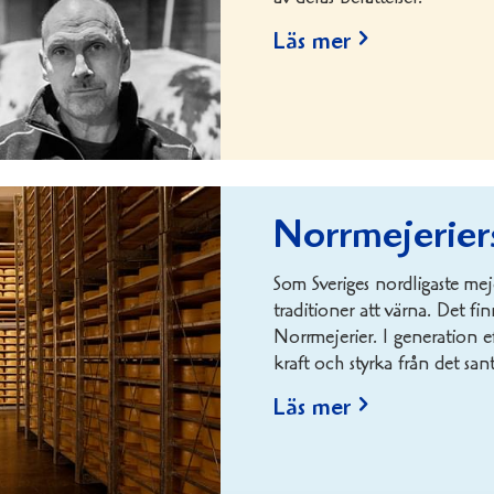
Läs mer
Norrmejeriers
Som Sveriges nordligaste mejer
traditioner att värna. Det finn
Norrmejerier. I generation e
kraft och styrka från det san
Läs mer