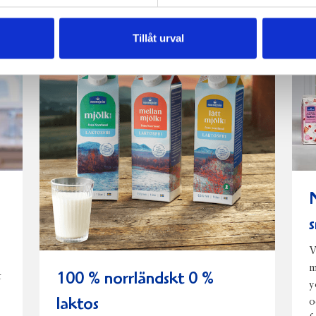
Tillåt urval
V
m
100 % norrländskt 0 %
t
y
o
laktos