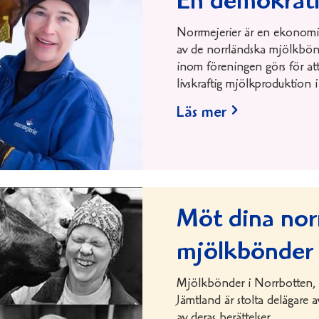
En demokrati
Norrmejerier är en ekonomis
av de norrländska mjölkbön
inom föreningen görs för att
livskraftig mjölkproduktion 
Läs mer
Möt dina nor
mjölkbönder
Mjölkbönder i Norrbotten, 
Jämtland är stolta delägare 
av deras berättelser.