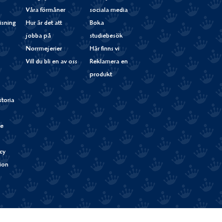
Våra förmåner
sociala media
isning
Hur är det att
Boka
jobba på
studiebesök
Norrmejerier
Här finns vi
Vill du bli en av oss
Reklamera en
produkt
storia
de
cy
tion
Verum