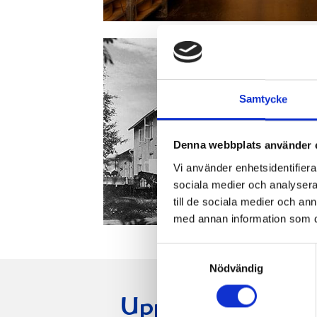
Samtycke
Denna webbplats använder 
Vi använder enhetsidentifierar
sociala medier och analysera 
till de sociala medier och a
med annan information som du 
Samtyckesval
Nödvändig
Upptäck mer