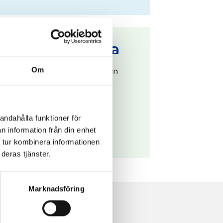
ländska historia
Om
in i vår tid har mjölken spelat en
arna. Läs mer om den spännande
andahålla funktioner för
n information från din enhet
 tur kombinera informationen
deras tjänster.
Marknadsföring