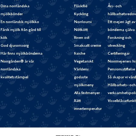
Dina norrländska
Fläskfilé
Års- och
mjölkbönder
Kyckling
hållbarhetsredov
En norrländsk mjölkko
Norrloumi
Ett mejeri ägt av
Färsk mjölk från gård till
Nötkött
bönderna själva
kök
Riven ost
Forskning och
God djuromsorg
Smaksatt creme
utveckling
Här finns mjölkbönderna
fraiche
Certifieringar
Norrgården® är vår
Vegetariskt
Norrmejeriers hi
norrländska
Världens
Pensionsstiftelse
kvalitetsstämpel
godaste
Så skapar vi vär
mjölkmeny
Hållbarhets- och
Alla festmenyer
verksamhetspoli
Rätt
Visselblåsarfunk
innertemperatur
Fjällfil