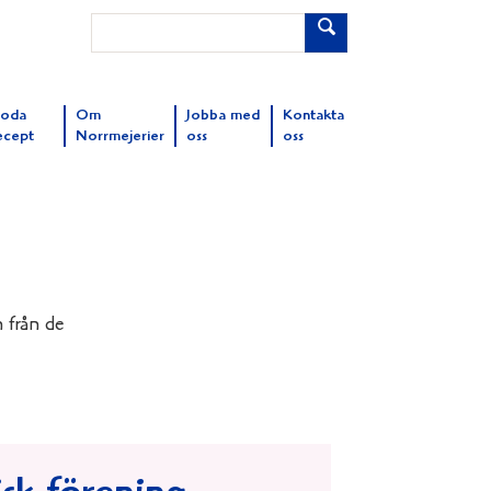
oda
Om
Jobba med
Kontakta
ecept
Norrmejerier
oss
oss
 från de