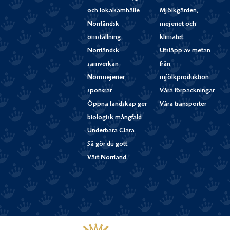
och lokalsamhälle
Mjölkgården,
Norrländsk
mejeriet och
omställning
klimatet
Norrländsk
Utsläpp av metan
samverkan
från
Norrmejerier
mjölkproduktion
sponsrar
Våra förpackningar
Öppna landskap ger
Våra transporter
biologisk mångfald
Underbara Clara
Så gör du gott
Vårt Norrland
Västerbottensost