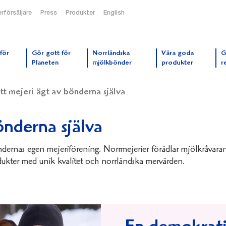
rförsäljare
Press
Produkter
English
orrmejerier startsida
för
Gör gott för
Norrländska
Våra goda
G
Planeten
mjölkbönder
produkter
r
tt mejeri ägt av bönderna själva
önderna själva
dernas egen mejeriförening. Norrmejerier förädlar mjölkråvaran
dukter med unik kvalitet och norrländska mervärden.