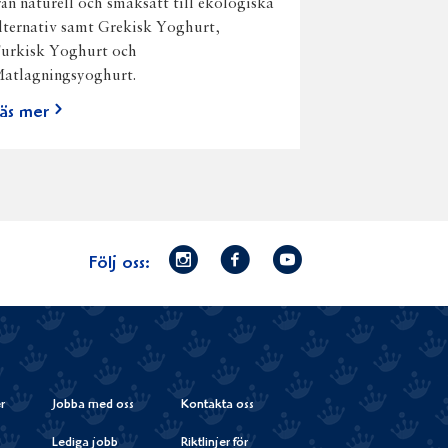
rån naturell och smaksatt till ekologiska
lternativ samt Grekisk Yoghurt,
urkisk Yoghurt och
atlagningsyoghurt.
äs mer
Norrmejerier
Facebook
Youtube
Följ oss:
på
Instagram
r
Jobba med oss
Kontakta oss
Lediga jobb
Riktlinjer för