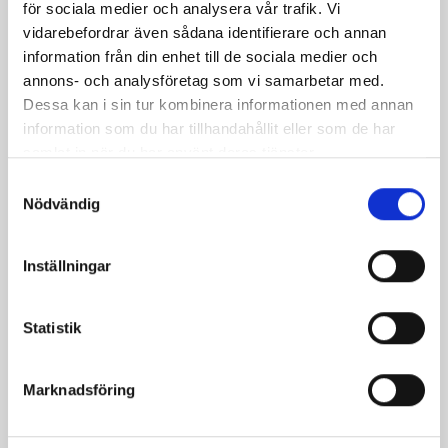
för sociala medier och analysera vår trafik. Vi
vidarebefordrar även sådana identifierare och annan
information från din enhet till de sociala medier och
annons- och analysföretag som vi samarbetar med.
Dessa kan i sin tur kombinera informationen med annan
information som du har tillhandahållit eller som de har
samlat in när du har använt deras tjänster.
Samtyckesval
Nödvändig
Inställningar
Statistik
Marknadsföring
Dela
Dela
Dela
Dela
Skriv
på
på
på
via
ut