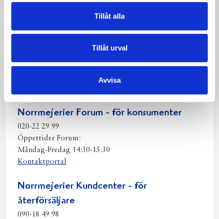
Facebook
Twitter
Pinterest
e-
Tillåt alla
post
Kontakta oss
Tillåt urval
Norrmejeriers växel:
090-18 28 00
Öppettider: 08:00 – 16:00
Avvisa
Lunchstängt: 12:00 – 13:00
Norrmejerier Forum - för konsumenter
020-22 29 99
Öppettider Forum:
Måndag-Fredag 14:30-15:30
Kontaktportal
Norrmejerier Kundcenter - för
återförsäljare
090-18 49 98