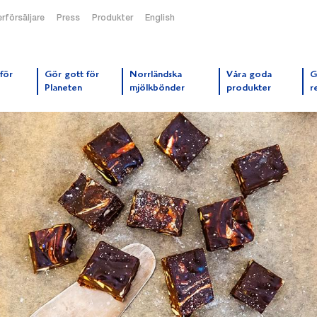
rförsäljare
Press
Produkter
English
orrmejerier startsida
för
Gör gott för
Norrländska
Våra goda
G
Planeten
mjölkbönder
produkter
r