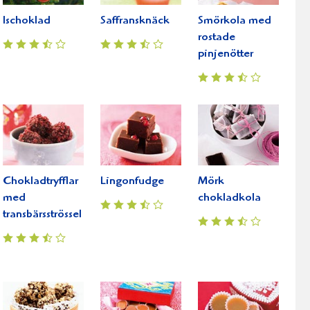
Ischoklad
Saffransknäck
Smörkola med
rostade
pinjenötter
Chokladtryfflar
Lingonfudge
Mörk
med
chokladkola
transbärsströssel