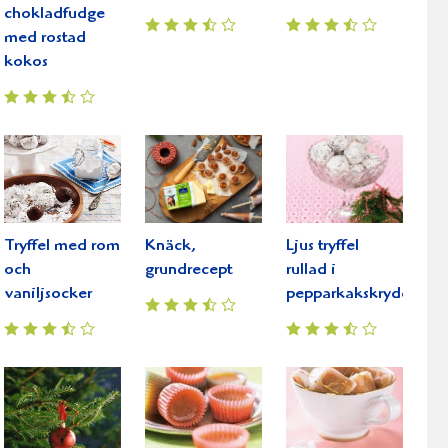
chokladfudge
med rostad
kokos
Tryffel med rom
Knäck,
Ljus tryffel
och
grundrecept
rullad i
vaniljsocker
pepparkakskryddor