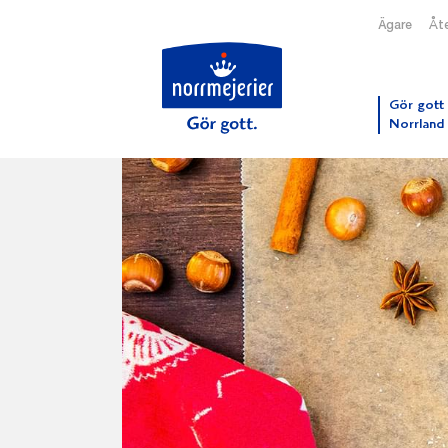
Ägare
Åte
Till N
Gör gott 
Norrland