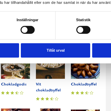
har tillhandahållit eller som de har samlat in när du har använt 
Inställningar
Statistik
Chokladrutor
Kolafyllda
Limegodis
chokladformar
Tillåt urval
Chokladgodis
Vit
Chokladtryffel
chokladtryffel