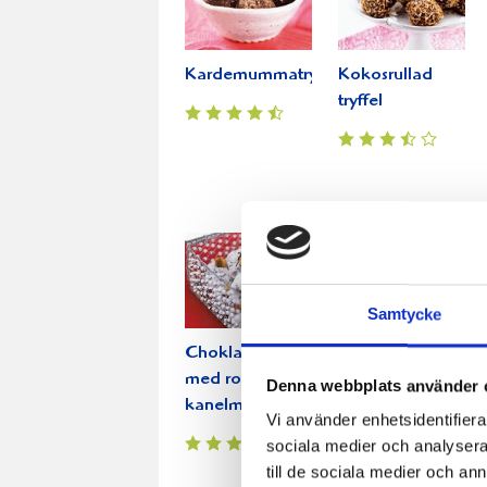
Kardemummatryfflar
Kokosrullad
tryffel
Samtycke
Chokladtryffel
Hasselnötsfudge
med rostad
Denna webbplats använder 
kanelmandel
Vi använder enhetsidentifierar
sociala medier och analysera 
till de sociala medier och a