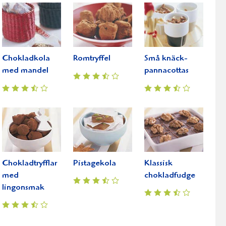
Chokladkola
Romtryffel
Små knäck-
med mandel
pannacottas
er
Chokladtryfflar
Pistagekola
Klassisk
med
chokladfudge
lingonsmak