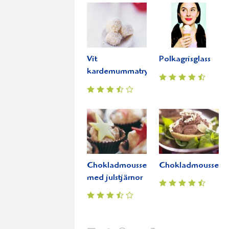
Vit
Polkagrisglass
kardemummatryffel
Chokladmousseformar
Chokladmoussepaj
med julstjärnor