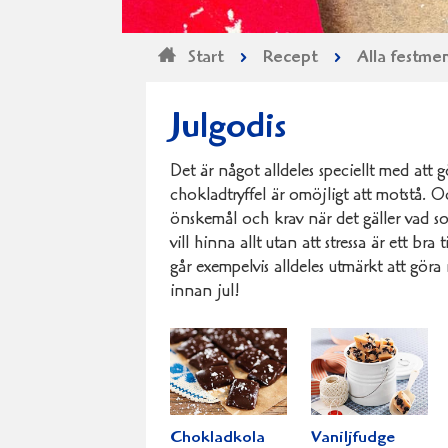
Start
Recept
Alla festme
Goda
recept
Julgodis
Det är något alldeles speciellt med att gö
chokladtryffel är omöjligt att motstå. O
önskemål och krav när det gäller vad so
vill hinna allt utan att stressa är ett bra
går exempelvis alldeles utmärkt att göra 
innan jul!
Chokladkola
Vaniljfudge