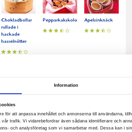
Chokladbollar
Pepparkakskolor
Apelsinknäck
rullade i
hackade
hasselnötter
Information
Lime- och
Vit
Kolanötter
kokosknäck
chokladtryffel
cookies
med apelsin
e för att anpassa innehållet och annonserna till användarna, tillh
och cointreau
vår trafik. Vi vidarebefordrar även sådana identifierare och anna
nnons- och analysföretag som vi samarbetar med. Dessa kan i sin