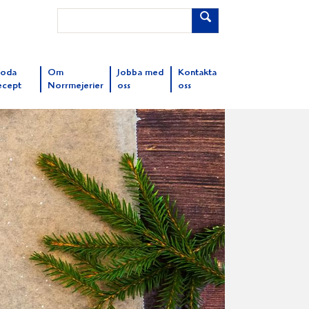
oda
Om
Jobba med
Kontakta
ecept
Norrmejerier
oss
oss