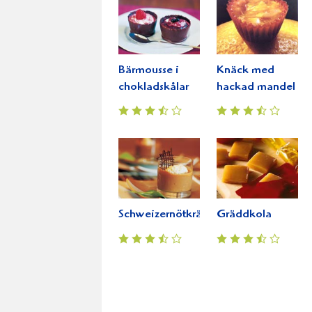
Bärmousse i
Knäck med
chokladskålar
hackad mandel
Schweizernötkräm
Gräddkola