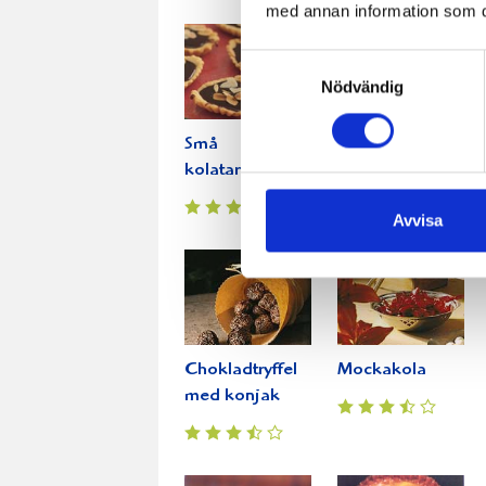
med annan information som du 
Samtyckesval
Nödvändig
Små
Mörk
kolatarteletter
Chokladtryffel
Avvisa
Chokladtryffel
Mockakola
med konjak