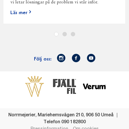
vi letar lösningar på de problem vi står inför.
Läs mer
Norrmejerier
Facebook
Youtube
Följ oss:
på
Instagram
Västerbottensost
Fjällfil
Verum
Start
Gör gott för
Gör gott för
Norrländska
Våra
Goda 
Norrland
Planeten
mjölkbönder
goda
Fisk
produkter
Levande
Matsvinn
Betessläpp
Fläskf
Norrmejerier
,
Mariehemsvägen 210
,
906 50
Umeå
landsbygd
Mjölkgården,
Dina
Kyckl
Telefon
090 182800
och
mejeriet och
norrländska
Norrl