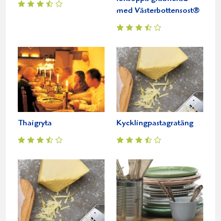
med Västerbottensost®
Thaigryta
Kycklingpastagratäng