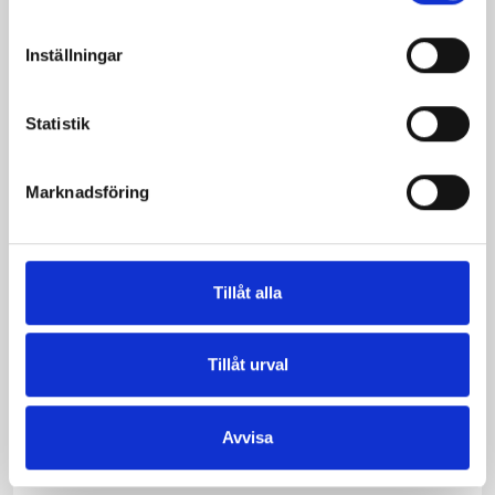
Inställningar
Statistik
Stekt kyckling med salsa
Krämig kalkonsallad
verdesås
Marknadsföring
Tillåt alla
Tillåt urval
Kycklingfeta
Persikokyckling
Avvisa