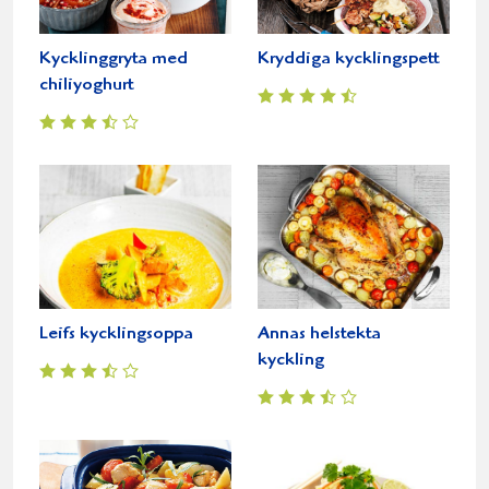
Kycklinggryta med
Kryddiga kycklingspett
chiliyoghurt
Leifs kycklingsoppa
Annas helstekta
kyckling