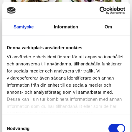
Chilimarinerad
Ljummen kycklingsallad
kyckling- och
med spenat och
Samtycke
Information
Om
quinoasallad med
gulbetor
yoghurtsås
Denna webbplats använder cookies
Vi använder enhetsidentifierare för att anpassa innehållet
och annonserna till användarna, tillhandahålla funktioner
för sociala medier och analysera vår trafik. Vi
vidarebefordrar även sådana identifierare och annan
information från din enhet till de sociala medier och
annons- och analysföretag som vi samarbetar med.
Dessa kan i sin tur kombinera informationen med annan
Kryddig kycklingpanna
Annicas kycklingpaj
information som du har tillhandahållit eller som de har
samlat in när du har använt deras tjänster.
Samtyckesval
Nödvändig