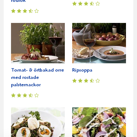
rödlök
Tomat- & örtbakad orre
Ripsoppa
med rostade
palsternackor