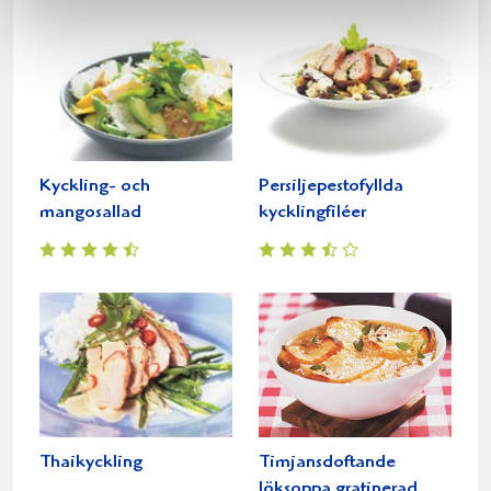
Kyckling- och
Persiljepestofyllda
mangosallad
kycklingfiléer
Thaikyckling
Timjansdoftande
löksoppa gratinerad