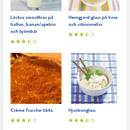
Läckra smoothies på
Hemgjord glass på lime
hallon, banan/apelsin
och citronmeliss
och björnbär
Crème Fraiche-tårta
Hjortronglass