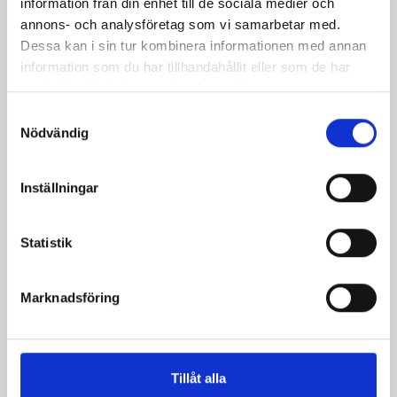
information från din enhet till de sociala medier och
annons- och analysföretag som vi samarbetar med.
Dessa kan i sin tur kombinera informationen med annan
information som du har tillhandahållit eller som de har
samlat in när du har använt deras tjänster.
Samtyckesval
Nödvändig
Inställningar
Chokladtårta från Irland
Marinerade jordgubbar
med fläderblomsparfait
Statistik
Marknadsföring
Tillåt alla