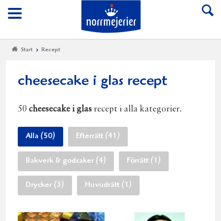
Till Norrmejerier start
Meny
Start
Recept
cheesecake i glas recept
50
cheesecake i glas
recept i alla kategorier.
Alla (50)
Efterrätt (41)
Bakverk & godsaker (4)
Förrätt (1)
Drycker (3)
Huvudrätt (1)