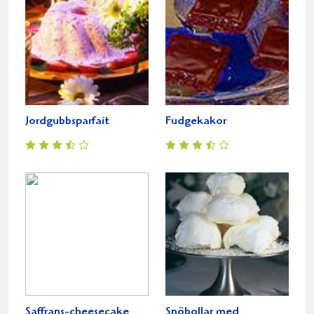
Jordgubbsparfait
Fudgekakor
Saffrans-cheesecake
Snöbollar med