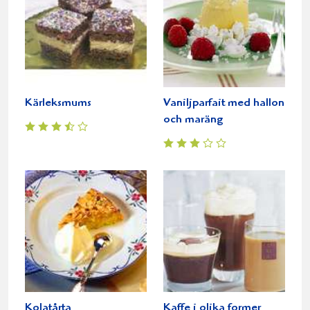
Kärleksmums
Vaniljparfait med hallon
och maräng
Kolatårta
Kaffe i olika former