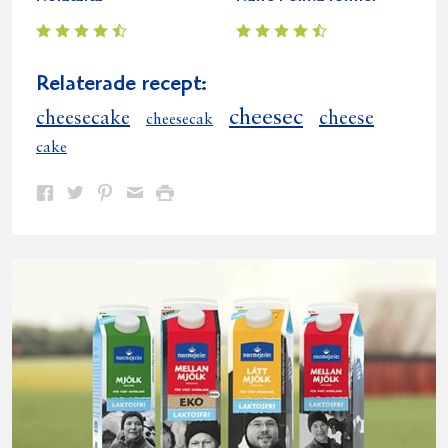
Relaterade recept:
cheesec
cheesecake
cheese
cheesecak
cake
Dela
Dela
Dela
Dela
Skriv
på
på
på
via
ut
Facebook
Twitter
Pinterest
e-
post