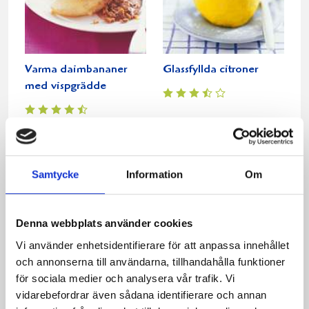
Varma daimbananer
Glassfyllda citroner
med vispgrädde
Samtycke
Information
Om
Denna webbplats använder cookies
Vi använder enhetsidentifierare för att anpassa innehållet
och annonserna till användarna, tillhandahålla funktioner
Brownies på mörk
Hallonparfait
för sociala medier och analysera vår trafik. Vi
choklad med vispklick
vidarebefordrar även sådana identifierare och annan