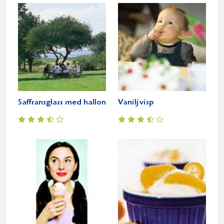
Saffransglass med hallon
Vaniljvisp