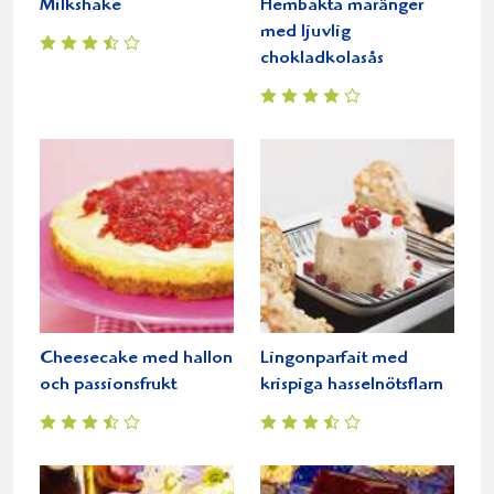
Milkshake
Hembakta maränger
med ljuvlig
chokladkolasås
Cheesecake med hallon
Lingonparfait med
och passionsfrukt
krispiga hasselnötsflarn