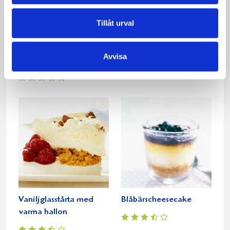
Tillåt urval
Cheesecake med
Hjortronglasspaj
Avvisa
gräddfil
Vaniljglasstårta med
Blåbärscheesecake
varma hallon