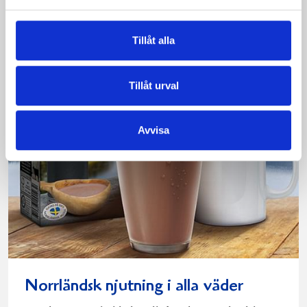
Läs mer
Tillåt alla
Tillåt urval
Avvisa
Norrländsk njutning i alla väder