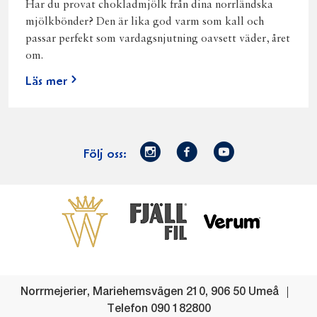
Har du provat chokladmjölk från dina norrländska
mjölkbönder? Den är lika god varm som kall och
passar perfekt som vardagsnjutning oavsett väder, året
om.
Läs mer
Norrmejerier
Facebook
Youtube
Följ oss:
på
Instagram
Västerbottensost
Fjällfil
Verum
Start
Gör gott för
Gör gott för
Norrländska
Våra
Goda 
Norrland
Planeten
mjölkbönder
goda
Fisk
produkter
Levande
Matsvinn
Betessläpp
Fläskf
Norrmejerier
,
Mariehemsvägen 210
,
906 50
Umeå
landsbygd
Mjölkgården,
Dina
Kyckl
Telefon
090 182800