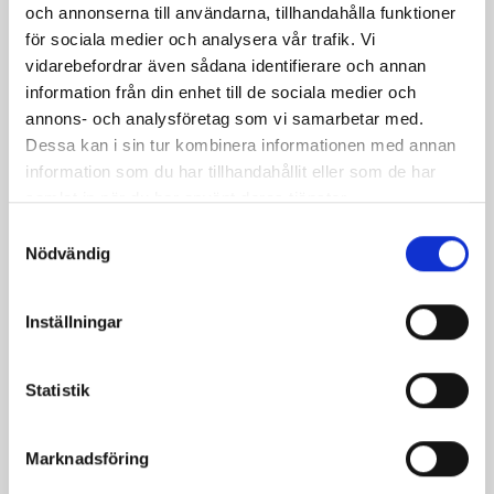
och annonserna till användarna, tillhandahålla funktioner
för sociala medier och analysera vår trafik. Vi
vidarebefordrar även sådana identifierare och annan
information från din enhet till de sociala medier och
annons- och analysföretag som vi samarbetar med.
Dessa kan i sin tur kombinera informationen med annan
information som du har tillhandahållit eller som de har
samlat in när du har använt deras tjänster.
Samtyckesval
Nödvändig
Bäst i test: Norrmejeriers laktosfria
Inställningar
mjölk
Vi kan stolt konstatera att vår laktosfria Mellanmjölk
Statistik
är bäst i smaktest när norrlänningarna sagt sitt. Fler än
200 norrlänningar fick deltog vid provsmakningen. Vår
Marknadsföring
produkt vann testet.