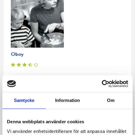
Oboy
Relaterade recept:
tryffel
chokladtryffel
choklad
Samtycke
Information
Om
Dela
Dela
Dela
Dela
Skriv
på
på
på
via
ut
Denna webbplats använder cookies
Facebook
Twitter
Pinterest
e-
Vi använder enhetsidentifierare för att anpassa innehållet
post