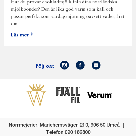
Har du provat chokladmjölk från dina norrländska
mjölkbönder? Den är lika god varm som kall och
passar perfekt som vardagsnjutning oavsett väder, året
om.
Läs mer
Norrmejerier
Facebook
Youtube
Följ oss:
på
Instagram
Västerbottensost
Fjällfil
Verum
Start
Gör gott för
Gör gott för
Norrländska
Våra
Goda 
Norrland
Planeten
mjölkbönder
goda
Fisk
produkter
Levande
Matsvinn
Betessläpp
Fläskf
Norrmejerier
,
Mariehemsvägen 210
,
906 50
Umeå
landsbygd
Mjölkgården,
Dina
Kyckl
Telefon
090 182800