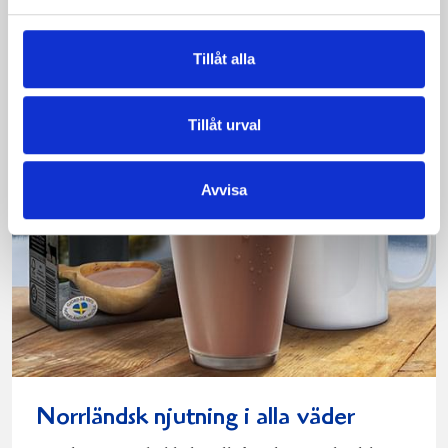
Läs mer
Tillåt alla
Tillåt urval
Avvisa
Norrländsk njutning i alla väder