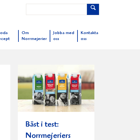
oda
Om
Jobba med
Kontakta
ecept
Norrmejerier
oss
oss
Bäst i test:
Norrmejeriers