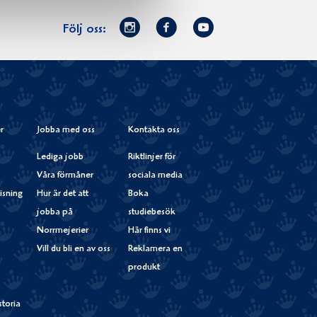
Norrmejerier
Facebook
Youtube
Följ oss:
på
Instagram
r
Jobba med oss
Kontakta oss
Lediga jobb
Riktlinjer för
Våra förmåner
sociala media
isning
Hur är det att
Boka
jobba på
studiebesök
Norrmejerier
Här finns vi
Vill du bli en av oss
Reklamera en
produkt
storia