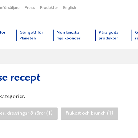
rförsäljare
Press
Produkter
English
orrmejerier startsida
för
Gör gott för
Norrländska
Våra goda
G
Planeten
mjölkbönder
produkter
r
se recept
 kategorier.
er, dressingar & röror (1)
Frukost och brunch (1)