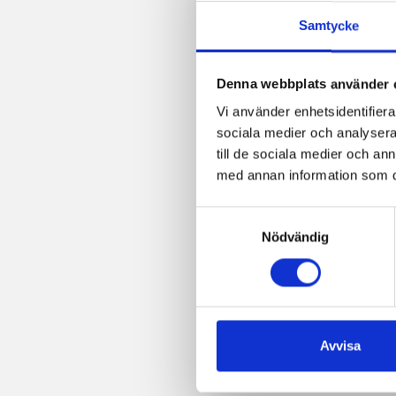
post
Samtycke
Denna webbplats använder 
Vi använder enhetsidentifierar
sociala medier och analysera 
till de sociala medier och a
med annan information som du 
Samtyckesval
Nödvändig
Avvisa