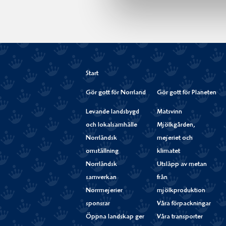
Start
Gör gott för Norrland
Gör gott för Planeten
Levande landsbygd
Matsvinn
och lokalsamhälle
Mjölkgården,
Norrländsk
mejeriet och
omställning
klimatet
Norrländsk
Utsläpp av metan
samverkan
från
Norrmejerier
mjölkproduktion
sponsrar
Våra förpackningar
Öppna landskap ger
Våra transporter