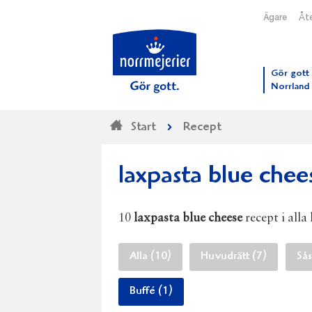
Ägare
Åte
Till N
Gör gott 
Norrland
Start
Recept
laxpasta blue chee
10
laxpasta blue cheese
recept i alla
Alla (10)
Huvudrätt (7)
Sås
Buffé (1)