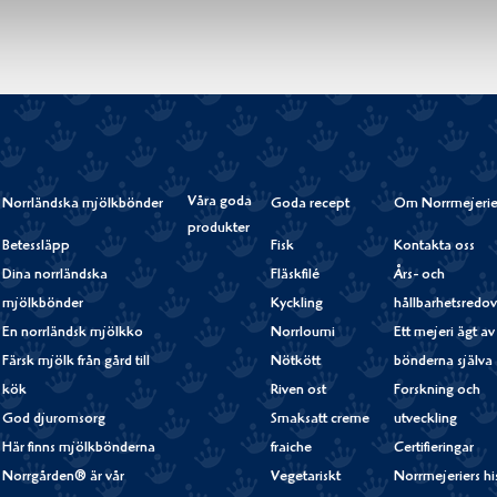
Våra goda
Norrländska mjölkbönder
Goda recept
Om Norrmejerie
produkter
Betessläpp
Fisk
Kontakta oss
Dina norrländska
Fläskfilé
Års- och
mjölkbönder
Kyckling
hållbarhetsredov
En norrländsk mjölkko
Norrloumi
Ett mejeri ägt av
Färsk mjölk från gård till
Nötkött
bönderna själva
kök
Riven ost
Forskning och
God djuromsorg
Smaksatt creme
utveckling
Här finns mjölkbönderna
fraiche
Certifieringar
Norrgården® är vår
Vegetariskt
Norrmejeriers hi