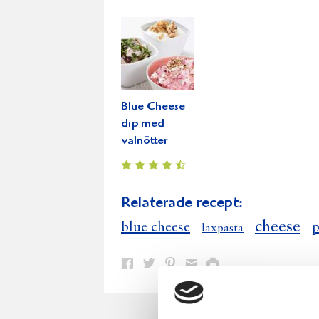
Blue Cheese
dip med
valnötter
Relaterade recept:
cheese
blue cheese
p
laxpasta
Dela
Dela
Dela
Dela
Skriv
på
på
på
via
ut
Facebook
Twitter
Pinterest
e-