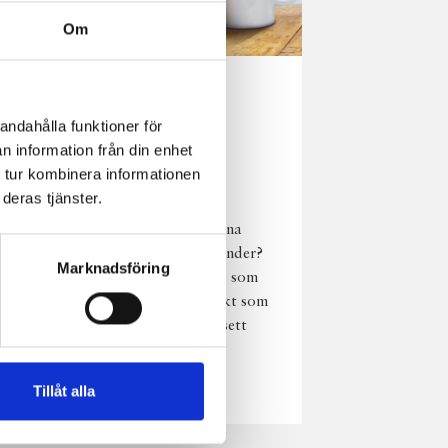
Om
Norrländsk
andahålla funktioner för
njutning i alla
n information från din enhet
väder
 tur kombinera informationen
deras tjänster.
Har du provat
chokladmjölk från dina
norrländska mjölkbönder?
Marknadsföring
Den är lika god varm som
kall och passar perfekt som
vardagsnjutning oavsett
väder, året om.
Läs mer
Tillåt alla