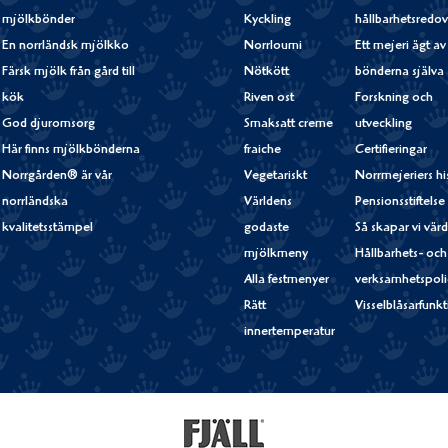
mjölkbönder
Kyckling
hållbarhetsredov
En norrländsk mjölkko
Norrloumi
Ett mejeri ägt av
Färsk mjölk från gård till
Nötkött
bönderna själva
kök
Riven ost
Forskning och
God djuromsorg
Smaksatt creme
utveckling
Här finns mjölkbönderna
fraiche
Certifieringar
Norrgården® är vår
Vegetariskt
Norrmejeriers hi
norrländska
Världens
Pensionsstiftelse
kvalitetsstämpel
godaste
Så skapar vi vär
mjölkmeny
Hållbarhets- och
Alla festmenyer
verksamhetspoli
Rätt
Visselblåsarfunk
innertemperatur
Fjällfil