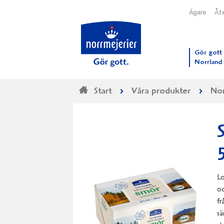
Ägare
Åte
Till N
Gör gott 
Norrland
Start
Våra produkter
Nor
Lo
oc
fr
sä