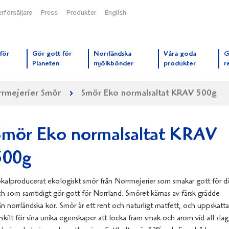
rförsäljare
Press
Produkter
English
orrmejerier startsida
för
Gör gott för
Norrländska
Våra goda
G
Planeten
mjölkbönder
produkter
r
rmejerier Smör
Smör Eko normalsaltat KRAV 500g
Smör Eko normalsaltat KRAV
500g
kalproducerat ekologiskt smör från Norrmejerier som smakar gott för d
h som samtidigt gör gott för Norrland. Smöret kärnas av färsk grädde
ån norrländska kor. Smör är ett rent och naturligt matfett, och uppskatta
rskilt för sina unika egenskaper att locka fram smak och arom vid all slag