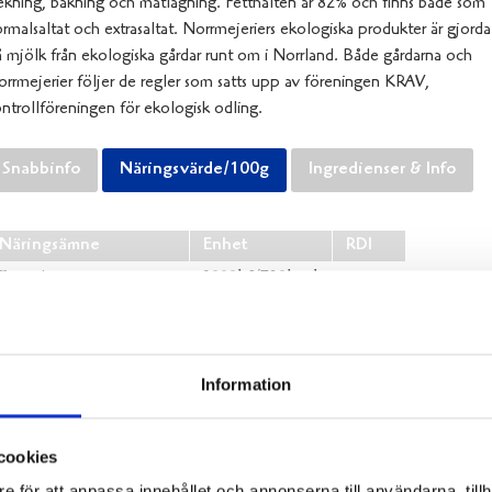
ekning, bakning och matlagning. Fetthalten är 82% och finns både som
rmalsaltat och extrasaltat. Norrmejeriers ekologiska produkter är gjorda
 mjölk från ekologiska gårdar runt om i Norrland. Både gårdarna och
rrmejerier följer de regler som satts upp av föreningen KRAV,
ntrollföreningen för ekologisk odling.
Snabbinfo
Näringsvärde/100g
Ingredienser & Info
Näringsämne
Enhet
RDI
Energi
3000kJ/720kcal
Fett
82 g
varav mättat fett
52 g
varav enkelomättat fett
20 g
Information
varav fleromättat fett
2 g
Kolhydrat
0,5 g
cookies
varav sockerarter
0,5 g
e för att anpassa innehållet och annonserna till användarna, tillh