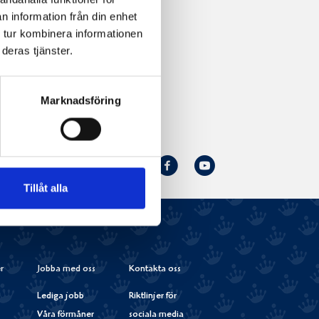
n information från din enhet
 tur kombinera informationen
deras tjänster.
Marknadsföring
Norrmejerier
Facebook
Youtube
Följ oss:
på
Tillåt alla
Instagram
r
Jobba med oss
Kontakta oss
Lediga jobb
Riktlinjer för
Våra förmåner
sociala media