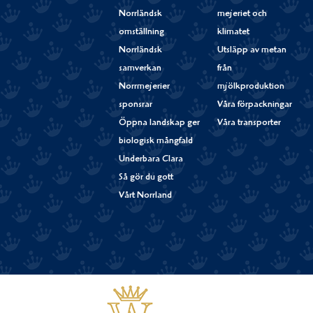
Norrländsk
mejeriet och
omställning
klimatet
Norrländsk
Utsläpp av metan
samverkan
från
Norrmejerier
mjölkproduktion
sponsrar
Våra förpackningar
Öppna landskap ger
Våra transporter
biologisk mångfald
Underbara Clara
Så gör du gott
Vårt Norrland
Västerbottensost