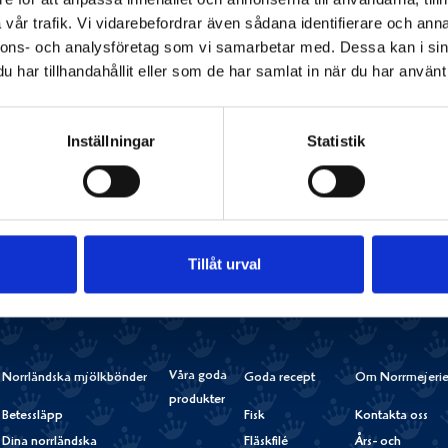
Protein
0,5 g
vår trafik. Vi vidarebefordrar även sådana identifierare och anna
Salt
1,2 g
nnons- och analysföretag som vi samarbetar med. Dessa kan i sin
Vitamin A
700 µg
(87%)
har tillhandahållit eller som de har samlat in när du har använt 
Dela
Dela
Dela
Dela
Skriv
Inställningar
Statistik
på
på
på
via
ut
Facebook
Twitter
Pinterest
e-
post
Tillåt urval
Våra goda
Norrländska mjölkbönder
Goda recept
Om Norrmejerie
produkter
Betessläpp
Fisk
Kontakta oss
Dina norrländska
Fläskfilé
Års- och