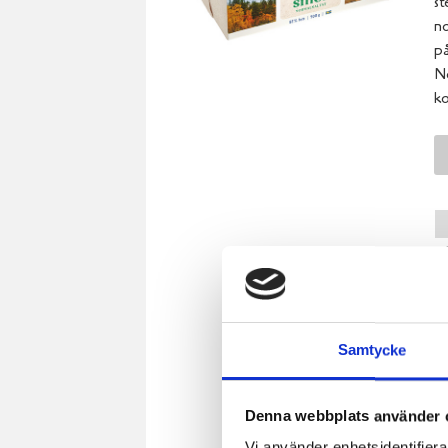
st
no
på
No
ko
Samtycke
Denna webbplats använder 
Vi använder enhetsidentifierar