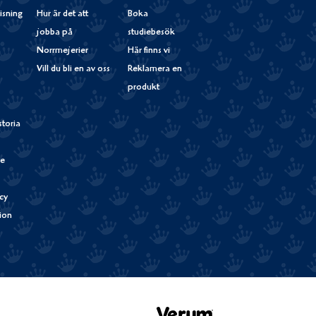
isning
Hur är det att
Boka
jobba på
studiebesök
Norrmejerier
Här finns vi
Vill du bli en av oss
Reklamera en
produkt
storia
de
cy
tion
Verum