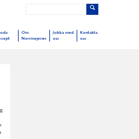
oda
Om
Jobba med
Kontakta
ecept
Norrmejerier
oss
oss
ig
s
s