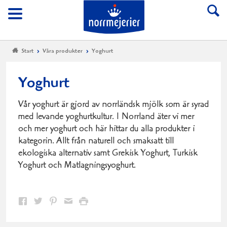
Till Norrmejerier start
Meny
Start
Våra produkter
Yoghurt
Yoghurt
Vår yoghurt är gjord av norrländsk mjölk som är syrad
med levande yoghurtkultur. I Norrland äter vi mer
och mer yoghurt och här hittar du alla produkter i
kategorin. Allt från naturell och smaksatt till
ekologiska alternativ samt Grekisk Yoghurt, Turkisk
Yoghurt och Matlagningsyoghurt.
Dela
Dela
Dela
Dela
Skriv
på
på
på
via
ut