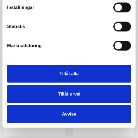
Inställningar
Statistik
Marknadsföring
Tillåt alla
Tillåt urval
Verum® Yoghurt
Verum® Yoghurt
Avvisa
2,2% Laktosfri
2,2% Laktosfri
Citrus
Drottningbär