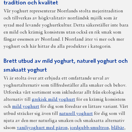
tradition och kvalitet
Vår yoghurt representerar Norrlands stolta mejeritradition
och tillverkas av högkvalitativ norrländsk mjölk som är
syrad med levande yoghurtkultur. Detta säkerställer inte bara
en mild och krämig konsistens utan också en rik smak som
fångar essensen av Norrland. I Norrland äter vi mer och mer
yoghurt och här hittar du alla produkter i kategorin.
Brett utbud av mild yoghurt, naturell yoghurt och
smaksatt yoghurt
Vi är stolta över att erbjuda ett omfattande urval av
yoghurtalternativ som tillfredsställer alla smaker och behov.
Utforska vårt sortiment som inkluderar allt från ekologiska
alternativ till
grekisk mild yoghurt
för en krämig konsistens
och
mild yoghurt
för dig som föredrar en lättare variant. Vårt
utbud sträcker sig även till
naturell yoghurt
för dig som vill
njuta av den mer naturliga smaken och smaksatta alternativ
såsom
vaniljyoghurt med päron
,
jordgubb-smultron
,
blåbär
,