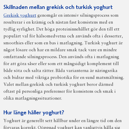
Skillnaden mellan grekisk och turkisk yoghurt
Grekisk yoghurt
genomgår en intensiv silningsprocess som
resulterar i en krämig och nästan fast konsistens med en
tydlig syrlighet. Det höga proteininnehållet gör den till ett
populärt val för hälsomedvetna och används ofta i desserter,
smoothies eller som en bas i matlagning. Turkisk yoghurt är
något lösare och har en mildare smak tack vare en mindre
omfattande silningsprocess. Den används ofta i matlagning
för att göra såser eller som ett mångsidigt komplement till
både söta och salta rätter. Båda varianterna är näringsrika
och bidrar med viktiga probiotika för en sund matsmältning.
Valet mellan grekisk och turkisk yoghurt beror därmed
oftast på personliga preferenser för konsistens och smak i
olika matlagningssituationer.
Hur länge håller yoghurt?
Yoghurt är generellt sett hållbar under en längre tid om den
förvaras korrekt. Oöppnad yoghurt kan vanligtvis hålla sig