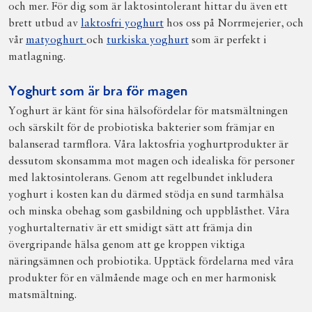
och mer. För dig som är laktosintolerant hittar du även ett
brett utbud av
laktosfri yoghurt
hos oss på Norrmejerier, och
vår
matyoghurt
och
turkiska yoghurt
som är perfekt i
matlagning.
Yoghurt som är bra för magen
Yoghurt är känt för sina hälsofördelar för matsmältningen
och särskilt för de probiotiska bakterier som främjar en
balanserad tarmflora. Våra laktosfria yoghurtprodukter är
dessutom skonsamma mot magen och idealiska för personer
med laktosintolerans. Genom att regelbundet inkludera
yoghurt i kosten kan du därmed stödja en sund tarmhälsa
och minska obehag som gasbildning och uppblåsthet. Våra
yoghurtalternativ är ett smidigt sätt att främja din
övergripande hälsa genom att ge kroppen viktiga
näringsämnen och probiotika. Upptäck fördelarna med våra
produkter för en välmående mage och en mer harmonisk
matsmältning.