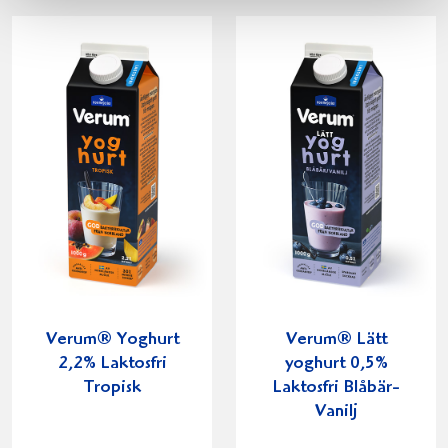
Verum® Yoghurt
Verum® Lätt
2,2% Laktosfri
yoghurt 0,5%
Tropisk
Laktosfri Blåbär-
Vanilj