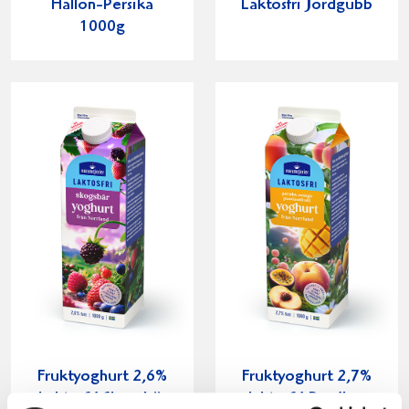
Hallon-Persika
Laktosfri Jordgubb
1000g
Fruktyoghurt 2,6%
Fruktyoghurt 2,7%
Laktosfri Skogsbär
laktosfri Persika-