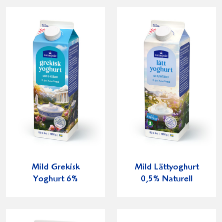
Facebook
Twitter
Pinterest
e-
post
Mild Grekisk
Mild Lättyoghurt
Yoghurt 6%
0,5% Naturell