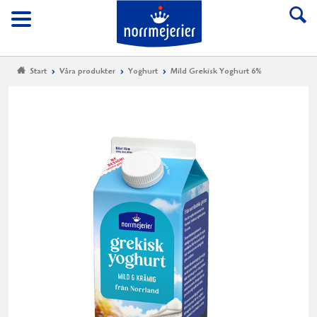
Till Norrmejerier start
Meny
Start
Våra produkter
Yoghurt
Mild Grekisk Yoghurt 6%
Mi
Gr
Yo
6%
En
Mild
och
god
grekis