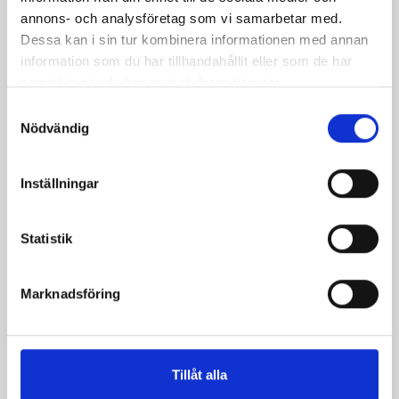
bönde
annons- och analysföretag som vi samarbetar med.
Kart
Dessa kan i sin tur kombinera informationen med annan
i
information som du har tillhandahållit eller som de har
förpa
samlat in när du har använt deras tjänster.
komm
Samtyckesval
från
Nödvändig
ansvar
odlad
skog,
Inställningar
korke
och
Statistik
den
yttre
filme
Marknadsföring
är
gjord
av
växtb
Tillåt alla
råvara