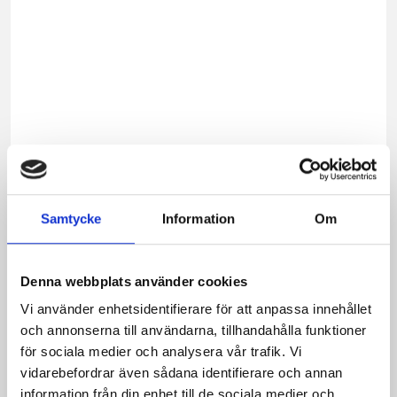
honu
eller
en
god
grano
Som
alla
av
Norrm
produ
är
Samtycke
Information
Om
den
gjord
på
Denna webbplats använder cookies
100%
Vi använder enhetsidentifierare för att anpassa innehållet
norrl
och annonserna till användarna, tillhandahålla funktioner
mjölk
för sociala medier och analysera vår trafik. Vi
från
vidarebefordrar även sådana identifierare och annan
norrl
information från din enhet till de sociala medier och