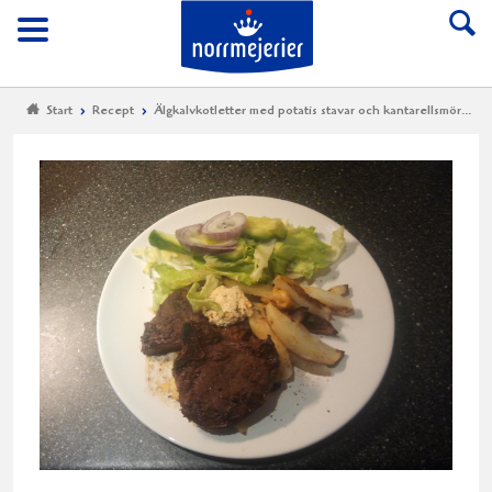
Till Norrmejerier start
Meny
Start
Recept
Älgkalvkotletter med potatis stavar och kantarellsmör...