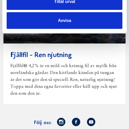
Tillåt urval
Avvisa
Fjällfil - Ren njutning
Fjällfil® 4,2% är en mild och krämig fil av mjölk från
norrländska gårdar. Den kittlande känslan på tungan
är det som gör den så speciell. Ren, naturlig njutning!
Toppa med dina egna favoriter eller häll upp och njut
den som den är.
Norrmejerier
Facebook
Youtube
Följ oss: