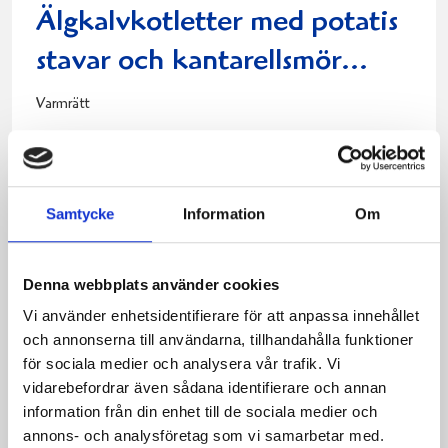
Älgkalvkotletter med potatis
stavar och kantarellsmör...
Varmrätt
Mängd:
4portioner
(
28
röster)
Samtycke
Information
Om
Dela
Dela
Dela
Dela
Skriv
på
på
på
via
ut
Denna webbplats använder cookies
Facebook
Twitter
Pinterest
e-
Vi använder enhetsidentifierare för att anpassa innehållet
post
och annonserna till användarna, tillhandahålla funktioner
Ingredienser
för sociala medier och analysera vår trafik. Vi
Älgkalvkotletter.
vidarebefordrar även sådana identifierare och annan
10st potatis
information från din enhet till de sociala medier och
kantarellsmör
annons- och analysföretag som vi samarbetar med.