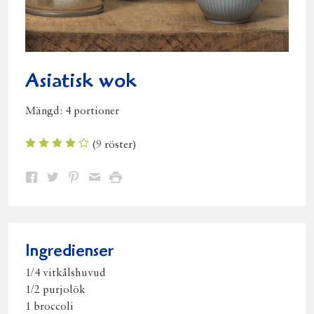
Asiatisk wok
Mängd:
4 portioner
(
9
röster)
Dela
Dela
Dela
Dela
Skriv
på
på
på
via
ut
Facebook
Twitter
Pinterest
e-
post
Ingredienser
1/4 vitkålshuvud
1/2 purjolök
1 broccoli