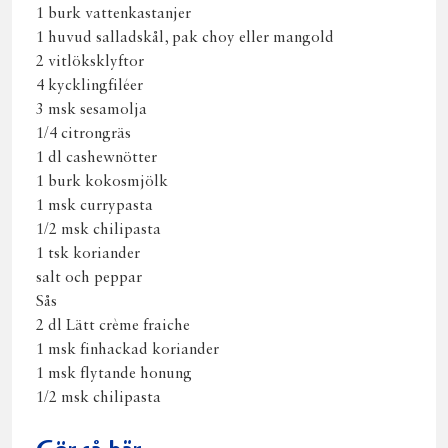
1 burk vattenkastanjer
1 huvud salladskål, pak choy eller mangold
2 vitlöksklyftor
4 kycklingfiléer
3 msk sesamolja
1/4 citrongräs
1 dl cashewnötter
1 burk kokosmjölk
1 msk currypasta
1/2 msk chilipasta
1 tsk koriander
salt och peppar
Sås
2 dl Lätt crème fraiche
1 msk finhackad koriander
1 msk flytande honung
1/2 msk chilipasta