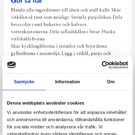
Gör så här
Blanda alla ingredienser till såsen och ställ kallt. Skär
vitkålen så tunt som möjligt. Strimla purjolöken. Dela
broccolin i små buketter och halvera
vattenkastanjerna. Dela salladskålen i bitar. Hacka
vitlöksklyftorna.
Skär kycklingfiléerna i strimlor och bryn dessa
gyllenbruna i sesamolja. Lägg i vitkål, purjo och
vitlök. Bulta citrongräset och lägg ner det i pannan.
Lägg ner broccoli, vattenkastanjerna och
cashewnötter. Sist lägger du i kinakålen. Häll på
Samtycke
Information
Om
kokosmjölken och blanda ner currypasta, chilipasta
och koriander. Smaka av med salt och peppar. Låt
woken snabbt koka ihop ett par minuter. Servera den
Denna webbplats använder cookies
med ris och den kalla såsen.
Vi använder enhetsidentifierare för att anpassa innehållet
och annonserna till användarna, tillhandahålla funktioner
för sociala medier och analysera vår trafik. Vi
vidarebefordrar även sådana identifierare och annan