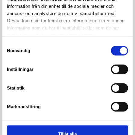
Produkter i receptet:
information från din enhet till de sociala medier och
annons- och analysföretag som vi samarbetar med.
Dessa kan i sin tur kombinera informationen med annan
information som du har tillhandahållit eller som de har
samlat in när du har använt deras tjänster.
Samtyckesval
Nödvändig
Inställningar
Statistik
Crème Fraichen
Crème Fraichen
Marknadsföring
34% 500g
34% 200g
Tillåt alla