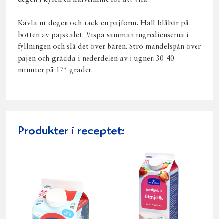
degen i kylen en halvtimme för att vila.
Kavla ut degen och täck en pajform. Häll blåbär på
botten av pajskalet. Vispa samman ingredienserna i
fyllningen och slå det över bären. Strö mandelspån över
pajen och grädda i nederdelen av i ugnen 30-40
minuter på 175 grader.
Produkter i receptet: