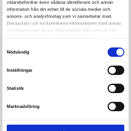
vidarebefordrar även sådana identifierare och annan
information från din enhet till de sociala medier och
Päronfil 2,7%
Skogsbärsfil 2,7%
annons- och analysföretag som vi samarbetar med.
1000g
1000g
Dessa kan i sin tur kombinera informationen med annan
information som du har tillhandahållit eller som de har
samlat in när du har använt deras tjänster.
Samtyckesval
Nödvändig
Inställningar
Statistik
Marknadsföring
Verum® filmjölk
Smör Eko