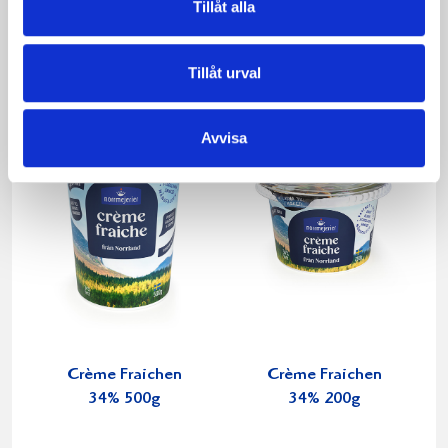
3,5% Blåbär
normalsaltat
Tillåt alla
1000g
KRAV 500g
Tillåt urval
Avvisa
Crème Fraichen
Crème Fraichen
34% 500g
34% 200g