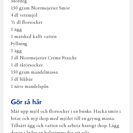
Mördeg
150 gram Norrmejerier Smör
4 dl vetemjöl
½ dl florsocker
1 ägg
1 matsked kallt vatten
Fyllning
3 ägg
3 dl Norrmejerier Crème Fraiche
1 dl rårörsocker
150 gram mandelmassa
3 dl blåbär
1 näve mandelspån
Gör så här
Mät upp mjöl och florsocker i en bunke. Hacka smör i
bitar och nyp ihop med mjölet till en grynig massa.
Tillsätt ägg och vatten och arbeta hastigt ihop. Lägg