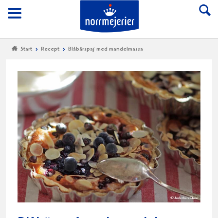
Till Norrmejerier start
Meny
Start
Recept
Blåbärspaj med mandelmassa