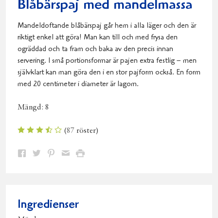
Blåbärspaj med mandelmassa
Mandeldoftande blåbärspaj går hem i alla läger och den är
riktigt enkel att göra! Man kan till och med frysa den
ogräddad och ta fram och baka av den precis innan
servering. I små portionsformar är pajen extra festlig – men
självklart kan man göra den i en stor pajform också. En form
med 20 centimeter i diameter är lagom.
Mängd:
8
(
87
röster)
Dela
Dela
Dela
Dela
Skriv
på
på
på
via
ut
Facebook
Twitter
Pinterest
e-
post
Ingredienser