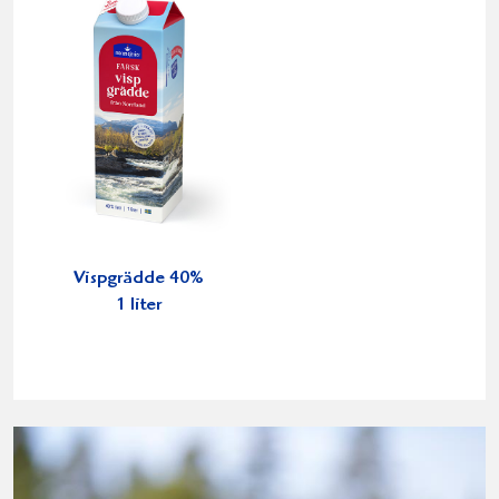
Vispgrädde 40%
1 liter