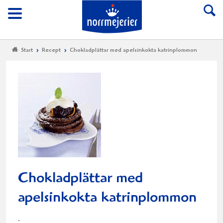
Till Norrmejerier start
Meny
Start
Recept
Chokladplättar med apelsinkokta katrinplommon
Chokladplättar med
apelsinkokta katrinplommon
.