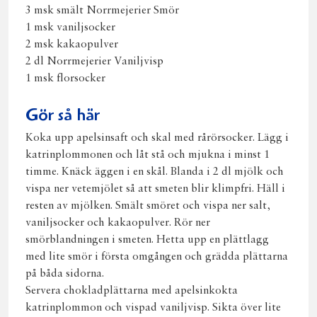
3 msk smält Norrmejerier Smör
1 msk vaniljsocker
2 msk kakaopulver
2 dl Norrmejerier Vaniljvisp
1 msk florsocker
Gör så här
Koka upp apelsinsaft och skal med rårörsocker. Lägg i
katrinplommonen och låt stå och mjukna i minst 1
timme. Knäck äggen i en skål. Blanda i 2 dl mjölk och
vispa ner vetemjölet så att smeten blir klimpfri. Häll i
resten av mjölken. Smält smöret och vispa ner salt,
vaniljsocker och kakaopulver. Rör ner
smörblandningen i smeten. Hetta upp en plättlagg
med lite smör i första omgången och grädda plättarna
på båda sidorna.
Servera chokladplättarna med apelsinkokta
katrinplommon och vispad vaniljvisp. Sikta över lite