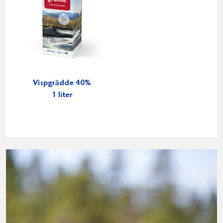
Vispgrädde 40%
1 liter