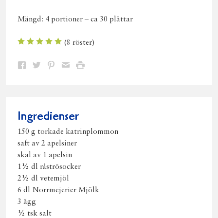
Mängd:
4 portioner – ca 30 plättar
(
8
röster)
Dela
Dela
Dela
Dela
Skriv
på
på
på
via
ut
Facebook
Twitter
Pinterest
e-
post
Ingredienser
150 g torkade katrinplommon
saft av 2 apelsiner
skal av 1 apelsin
1½ dl råströsocker
2½ dl vetemjöl
6 dl Norrmejerier Mjölk
3 ägg
½ tsk salt