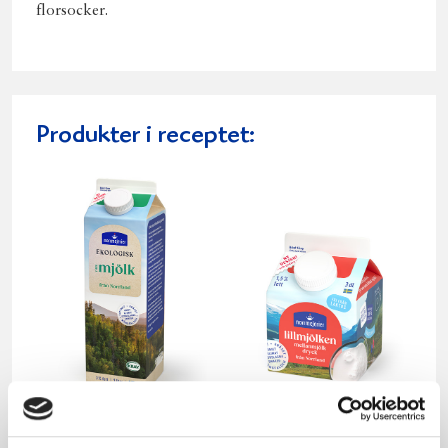
florsocker.
Produkter i receptet:
Mjölken Eko 3%
Mellanmjölk