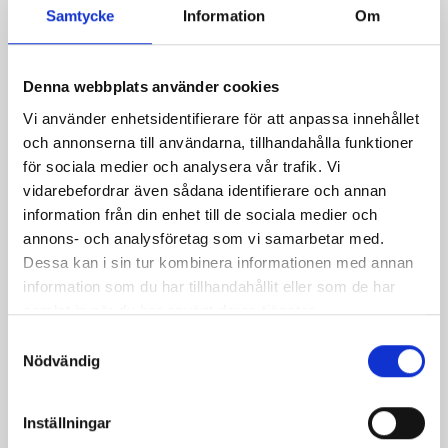
Samtycke
Information
Om
KRAV 1 liter
1,5% laktosfri 3dl
Denna webbplats använder cookies
Vi använder enhetsidentifierare för att anpassa innehållet
och annonserna till användarna, tillhandahålla funktioner
för sociala medier och analysera vår trafik. Vi
vidarebefordrar även sådana identifierare och annan
information från din enhet till de sociala medier och
annons- och analysföretag som vi samarbetar med.
Dessa kan i sin tur kombinera informationen med annan
information som du har tillhandahållit eller som de har
samlat in när du har använt deras tjänster.
Samtyckesval
Nödvändig
Mjölk 3% 1 liter
Jordgubbsfil 2,7%
1000g
Inställningar