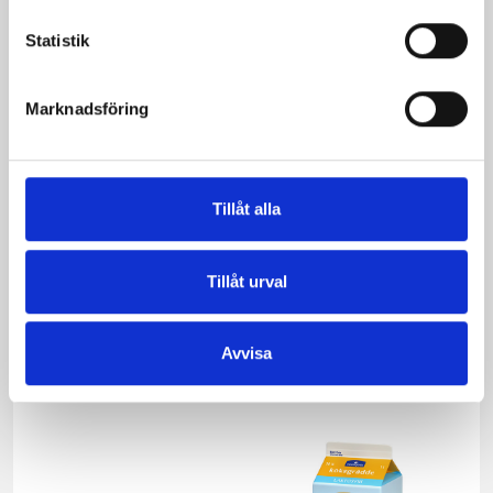
Statistik
Marknadsföring
Tillåt alla
Tillåt urval
Päronfil 2,7%
Skogsbärsfil 2,7%
1000g
1000g
Avvisa