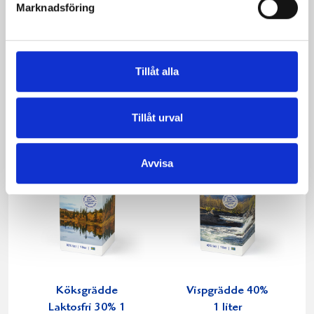
Marknadsföring
Vispgrädden Eko
Smör Eko
40% KRAV 1 liter
normalsaltat
KRAV 500g
Tillåt alla
Tillåt urval
Avvisa
Köksgrädde
Vispgrädde 40%
Laktosfri 30% 1
1 liter