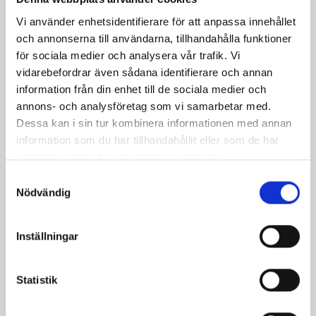
våfflorna, men se upp att det inte blir för varmt
Vi använder enhetsidentifierare för att anpassa innehållet
choklad bränner fort
och annonserna till användarna, tillhandahålla funktioner
för sociala medier och analysera vår trafik. Vi
vidarebefordrar även sådana identifierare och annan
information från din enhet till de sociala medier och
annons- och analysföretag som vi samarbetar med.
Produkter i receptet:
Dessa kan i sin tur kombinera informationen med annan
information som du har tillhandahållit eller som de har
samlat in när du har använt deras tjänster.
Samtyckesval
Nödvändig
Inställningar
Statistik