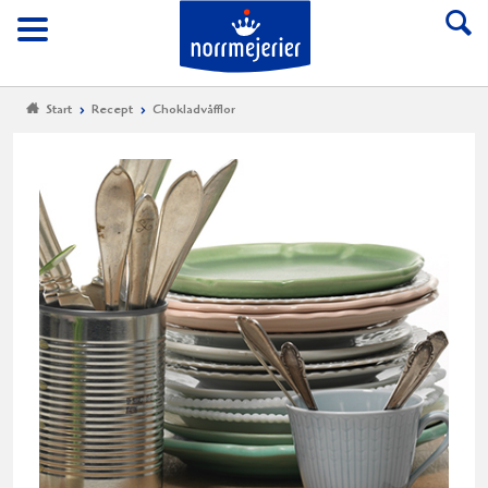
Till Norrmejerier start
Meny
Start
Recept
Chokladvåfflor