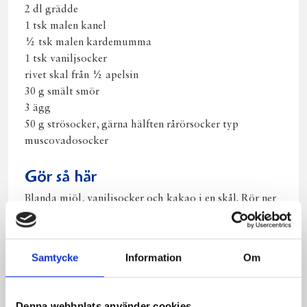
2 dl grädde
1 tsk malen kanel
½ tsk malen kardemumma
1 tsk vaniljsocker
rivet skal från ½ apelsin
30 g smält smör
3 ägg
50 g strösocker, gärna hälften rårörsocker typ
muscovadosocker
Gör så här
Blanda mjöl, vaniljsocker och kakao i en skål. Rör ner
äggulor, grädde, kryddorna, apelsinskalet och det
smälta smöret. Låt vila i ca 10 minuter. Vispa
äggvitorna med en nypa salt halvtjockt, tillsätt
Samtycke
Information
Om
sockret och vispa vidare tills det liknar en mjuk
maräng. Vispa först ner 1/3 del av äggvitan och sedan
resten. Pensla våffeljärnet med smält smör och grädda
Denna webbplats använder cookies