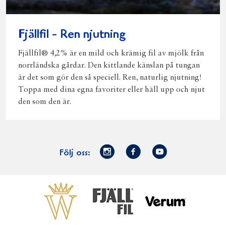
Fjällfil - Ren njutning
Fjällfil® 4,2% är en mild och krämig fil av mjölk från
norrländska gårdar. Den kittlande känslan på tungan
är det som gör den så speciell. Ren, naturlig njutning!
Toppa med dina egna favoriter eller häll upp och njut
den som den är.
Norrmejerier
Facebook
Youtube
Följ oss:
på
Instagram
Västerbottensost
Fjällfil
Verum
Start
Gör gott för
Gör gott för
Norrländska
Våra
Goda 
Norrland
Planeten
mjölkbönder
goda