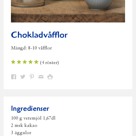
Chokladvåfflor
Mängd:
8-10 våfflor
(
4
röster)
Dela
Dela
Dela
Dela
Skriv
på
på
på
via
ut
Facebook
Twitter
Pinterest
e-
post
Ingredienser
100 g vetemjöl 1,67dl
2 msk kakao
3 äggulor