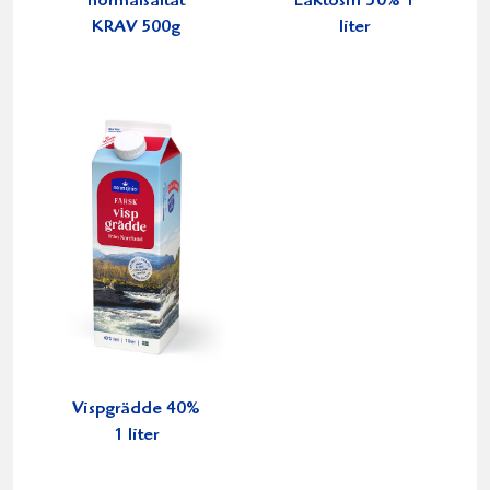
normalsaltat
Laktosfri 30% 1
KRAV 500g
liter
Vispgrädde 40%
1 liter