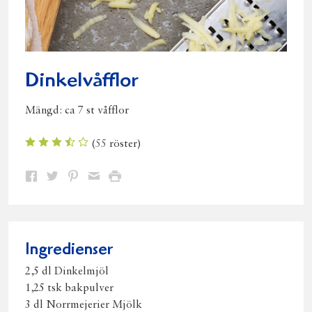
Dinkelvåfflor
Mängd:
ca 7 st våfflor
(
55
röster)
Dela
Dela
Dela
Dela
Skriv
på
på
på
via
ut
Facebook
Twitter
Pinterest
e-
post
Ingredienser
2,5 dl Dinkelmjöl
1,25 tsk bakpulver
3 dl Norrmejerier Mjölk