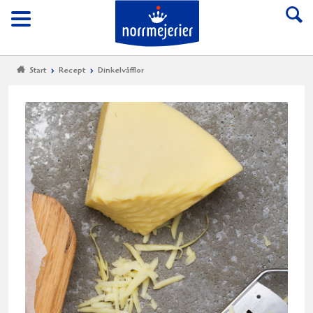
Till Norrmejerier start
Meny
Start
Recept
Dinkelvåfflor