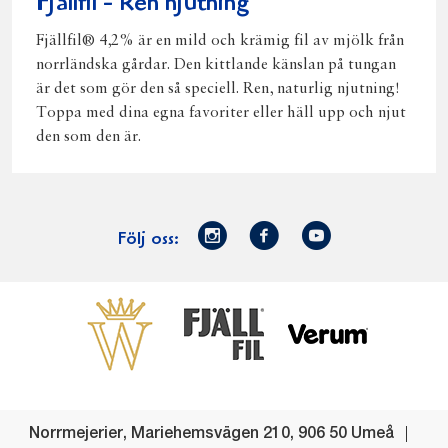
Fjällfil - Ren njutning
Fjällfil® 4,2% är en mild och krämig fil av mjölk från
norrländska gårdar. Den kittlande känslan på tungan
är det som gör den så speciell. Ren, naturlig njutning!
Toppa med dina egna favoriter eller häll upp och njut
den som den är.
Norrmejerier
Facebook
Youtube
Följ oss:
på
Instagram
Västerbottensost
Fjällfil
Verum
Start
Gör gott för
Gör gott för
Norrländska
Våra
Goda 
Norrland
Planeten
mjölkbönder
goda
Fisk
produkter
Levande
Matsvinn
Betessläpp
Fläskf
Norrmejerier
,
Mariehemsvägen 210
,
906 50
Umeå
landsbygd
Mjölkgården,
Dina
Kyckl