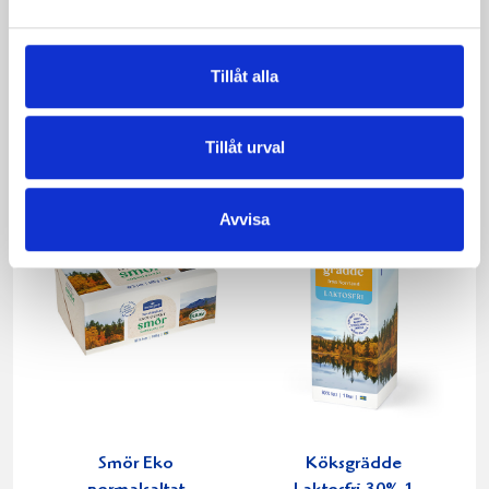
Päronfil 2,7%
Skogsbärsfil 2,7%
Tillåt alla
1000g
1000g
Tillåt urval
Avvisa
Smör Eko
Köksgrädde