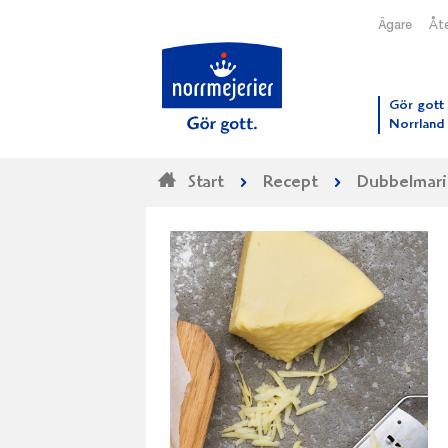
Ägare
Åte
Till N
Gör gott 
Norrland
Start
Recept
Dubbelmarin