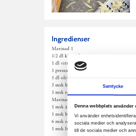
Ingredienser
Marinad 1
1/2 dl kinesisk soya
1 dl vitt vin
1 pressad vitlök
1 dl olivolja
3 msk balsamvinäger
Samtycke
1 msk rosmarin
Marinad 2
Denna webbplats använder 
1 msk äppelcider vinäger
1 msk balsamvinäger
Vi använder enhetsidentifierar
6 msk olivolja
sociala medier och analysera 
1 msk Italiensk salladskrydda
till de sociala medier och a