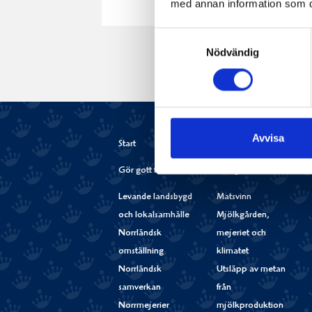
med annan information som du 
Samtyckesval
Nödvändig
Avvisa
Start
Gör gott för Norrland
Gör gott för Planeten
Levande landsbygd
Matsvinn
och lokalsamhälle
Mjölkgården,
Norrländsk
mejeriet och
omställning
klimatet
Norrländsk
Utsläpp av metan
samverkan
från
Norrmejerier
mjölkproduktion