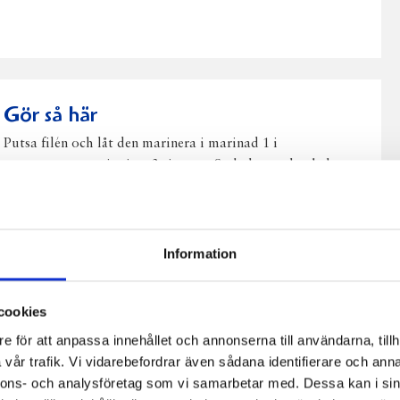
post
Gör så här
Putsa filén och låt den marinera i marinad 1 i
rumstemperatur i minst 3 timmar. Stek dem sedan hela
tills dom är genomstekta, ca 20 minuter.
Låt kallna och skär i centimeter tjocka skivor. Lägg upp
snyggt på fat och häll över marinad 2.
Information
cookies
e för att anpassa innehållet och annonserna till användarna, tillh
vår trafik. Vi vidarebefordrar även sådana identifierare och anna
nnons- och analysföretag som vi samarbetar med. Dessa kan i sin