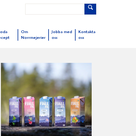
oda
Om
Jobba med
Kontakta
ecept
Norrmejerier
oss
oss