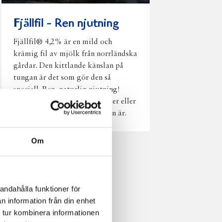
Fjällfil - Ren njutning
Fjällfil® 4,2% är en mild och
krämig fil av mjölk från norrländska
gårdar. Den kittlande känslan på
tungan är det som gör den så
speciell. Ren, naturlig njutning!
Toppa med dina egna favoriter eller
häll upp och njut den som den är.
Om
andahålla funktioner för
n information från din enhet
 tur kombinera informationen