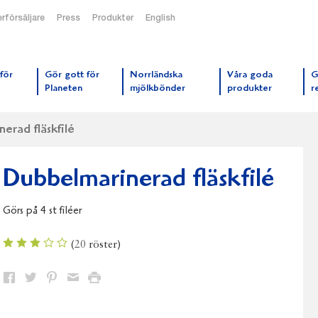
rförsäljare
Press
Produkter
English
orrmejerier startsida
för
Gör gott för
Norrländska
Våra goda
G
Planeten
mjölkbönder
produkter
r
erad fläskfilé
Dubbelmarinerad fläskfilé
Görs på 4 st filéer
(
20
röster)
Dela
Dela
Dela
Dela
Skriv
på
på
på
via
ut
Facebook
Twitter
Pinterest
e-