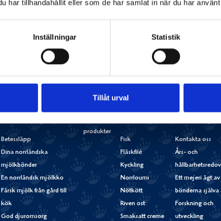
har tillhandahållit eller som de har samlat in när du har använt 
Inställningar
Statistik
Tillåt urval
Våra goda
Norrländska mjölkbönder
Goda recept
Om Norrmejerie
produkter
Betessläpp
Fisk
Kontakta oss
Dina norrländska
Fläskfilé
Års- och
mjölkbönder
Kyckling
hållbarhetsredov
En norrländsk mjölkko
Norrloumi
Ett mejeri ägt av
Färsk mjölk från gård till
Nötkött
bönderna själva
kök
Riven ost
Forskning och
God djuromsorg
Smaksatt creme
utveckling