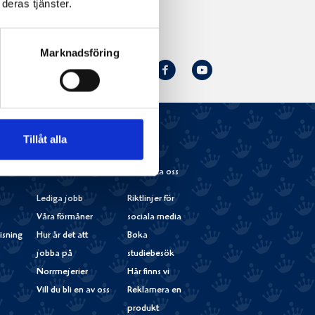
deras tjänster.
Marknadsföring
Norrmejerier
Facebook
Youtube
Följ oss:
på
Instagram
Tillåt alla
r
Jobba med oss
Kontakta oss
Lediga jobb
Riktlinjer för
Våra förmåner
sociala media
isning
Hur är det att
Boka
jobba på
studiebesök
Norrmejerier
Här finns vi
Vill du bli en av oss
Reklamera en
produkt