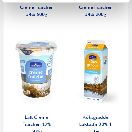
Crème Fraichen
Crème Fraichen
34% 500g
34% 200g
Lätt Crème
Köksgrädde
Fraichen 13%
Laktosfri 30% 1
500g
liter