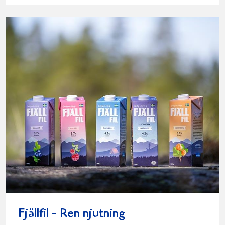
Fjällfil - Ren njutning