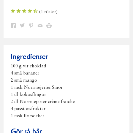
(
1
röster)
Dela
Dela
Dela
Dela
Skriv
på
på
på
via
ut
Facebook
Twitter
Pinterest
e-
post
Ingredienser
100 g vit choklad
4 små bananer
2 små mango
1 msk Norrmejerier Smör
1 dl kokosflingor
2 dl Norrmejerier crème fraiche
4 passionsfrukter
1 msk florsocker
Gör så här