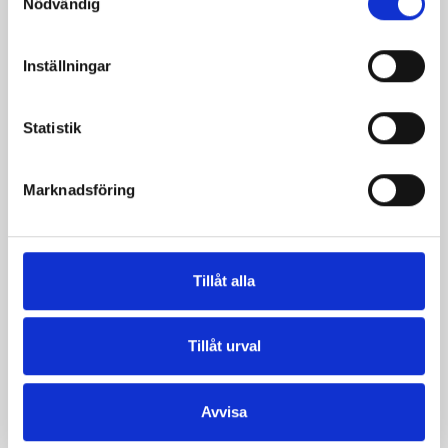
Nödvändig
Verum® filmjölk
Smör Eko
Inställningar
3,5% Hallon-
normalsaltat
Passion-Vanilj
KRAV 500g
1000g
Statistik
Marknadsföring
Tillåt alla
Tillåt urval
Avvisa