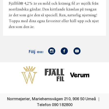
Fjällfil® 4,2% är en mild och krämig fil av mjölk från
norrländska gårdar. Den kittlande känslan på tungan
är det som gör den så speciell. Ren, naturlig njutning!
Toppa med dina egna favoriter eller häll upp och njut
den som den är.
Norrmejerier
Facebook
Youtube
Följ oss:
på
Instagram
Västerbottensost
Fjällfil
Verum
Start
Gör gott för
Gör gott för
Norrländska
Våra
Goda 
Norrland
Planeten
mjölkbönder
goda
Fisk
produkter
Levande
Matsvinn
Betessläpp
Fläskf
Norrmejerier
,
Mariehemsvägen 210
,
906 50
Umeå
landsbygd
Mjölkgården,
Dina
Kyckl
Telefon
090 182800
och
mejeriet och
norrländska
Norrl