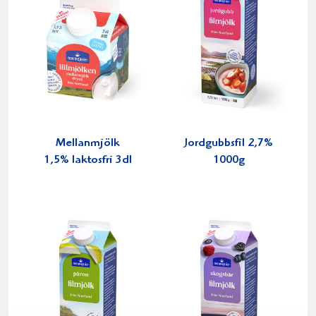
Mellanmjölk
Jordgubbsfil 2,7%
1,5% laktosfri 3dl
1000g