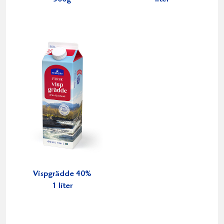
Vispgrädde 40%
1 liter