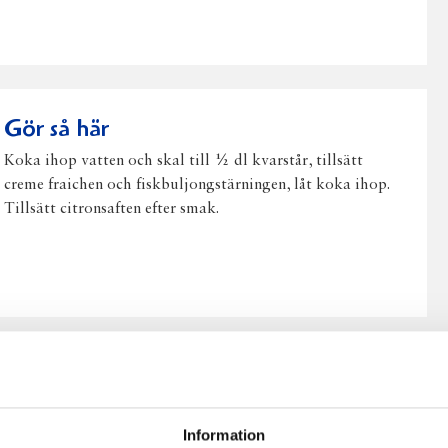
på
på
på
via
ut
Facebook
Twitter
Pinterest
e-
post
Gör så här
Koka ihop vatten och skal till ½ dl kvarstår, tillsätt
creme fraichen och fiskbuljongstärningen, låt koka ihop.
Tillsätt citronsaften efter smak.
Information