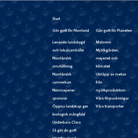
Start
Gör gott för Norrland
Gör gott för Planeten
Levande landsbygd
Matsvinn
och lokalsamhälle
Mjölkgården,
Norrländsk
mejeriet och
omställning
klimatet
Norrländsk
Utsläpp av metan
samverkan
från
Norrmejerier
mjölkproduktion
sponsrar
Våra förpackningar
Öppna landskap ger
Våra transporter
biologisk mångfald
Underbara Clara
Så gör du gott