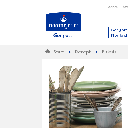
Ägare
Åte
Till N
Gör gott 
Norrland
Start
Recept
Fisksås