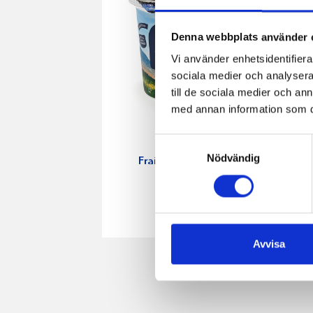
Denna webbplats använder 
Vi använder enhetsidentifierar
sociala medier och analysera 
till de sociala medier och a
med annan information som du 
Samtyckesval
Crème
Crème
Nödvändig
Fraichen 34%
Fraichen 
500g
200g
Avvisa