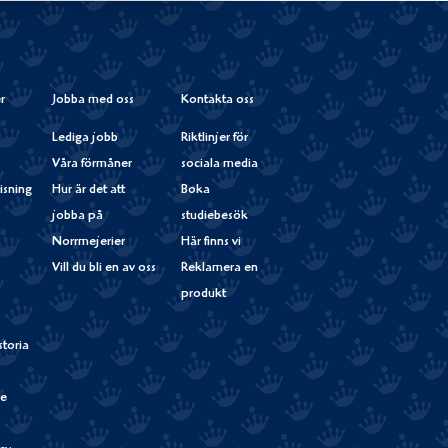
Instagram
r
Jobba med oss
Kontakta oss
Lediga jobb
Riktlinjer för
Våra förmåner
sociala media
isning
Hur är det att
Boka
jobba på
studiebesök
Norrmejerier
Här finns vi
Vill du bli en av oss
Reklamera en
produkt
storia
de