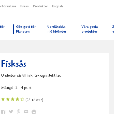
rförsäljare
Press
Produkter
English
orrmejerier startsida
för
Gör gott för
Norrländska
Våra goda
G
Planeten
mjölkbönder
produkter
r
Fisksås
Underbar sås till fisk, tex ugnsstekt lax
Mängd:
2 - 4 port
(
23
röster)
Dela
Dela
Dela
Dela
Skriv