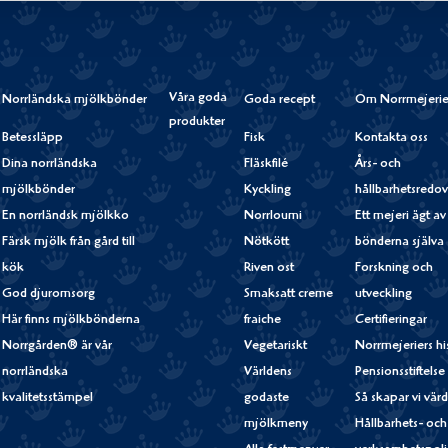
Våra goda
Norrländska mjölkbönder
Goda recept
Om Norrmejerie
produkter
Betessläpp
Fisk
Kontakta oss
Dina norrländska
Fläskfilé
Års- och
mjölkbönder
Kyckling
hållbarhetsredov
En norrländsk mjölkko
Norrloumi
Ett mejeri ägt av
Färsk mjölk från gård till
Nötkött
bönderna själva
kök
Riven ost
Forskning och
God djuromsorg
Smaksatt creme
utveckling
Här finns mjölkbönderna
fraiche
Certifieringar
Norrgården® är vår
Vegetariskt
Norrmejeriers hi
norrländska
Världens
Pensionsstiftelse
kvalitetsstämpel
godaste
Så skapar vi vär
mjölkmeny
Hållbarhets- och