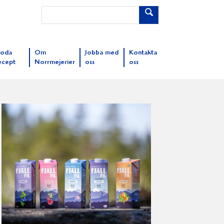
oda
Om
Jobba med
Kontakta
ecept
Norrmejerier
oss
oss