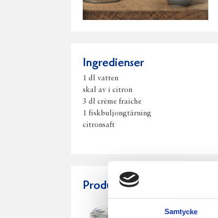
Ingredienser
1 dl vatten
skal av i citron
3 dl crème fraiche
1 fiskbuljongtärning
citronsaft
Produkter i receptet:
Samtycke