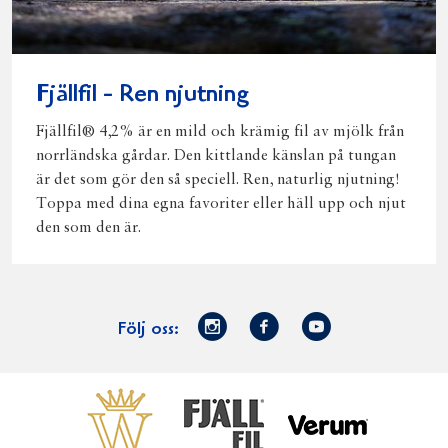
Fjällfil - Ren njutning
Fjällfil® 4,2% är en mild och krämig fil av mjölk från
norrländska gårdar. Den kittlande känslan på tungan
är det som gör den så speciell. Ren, naturlig njutning!
Toppa med dina egna favoriter eller häll upp och njut
den som den är.
Norrmejerier
Facebook
Youtube
Följ oss:
på
Instagram
Västerbottensost
Fjällfil
Verum
Start
Gör gott för
Gör gott för
Norrländska
Våra