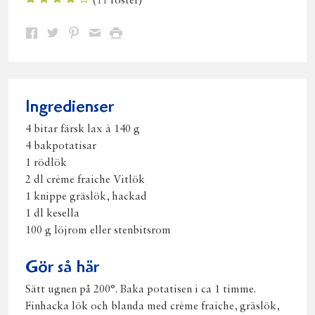
(
11
röster)
Dela
Dela
Dela
Dela
Skriv
på
på
på
via
ut
Facebook
Twitter
Pinterest
e-
post
Ingredienser
4 bitar färsk lax à 140 g
4 bakpotatisar
1 rödlök
2 dl crème fraiche Vitlök
1 knippe gräslök, hackad
1 dl kesella
100 g löjrom eller stenbitsrom
Gör så här
Sätt ugnen på 200°. Baka potatisen i ca 1 timme.
Finhacka lök och blanda med crème fraiche, gräslök,