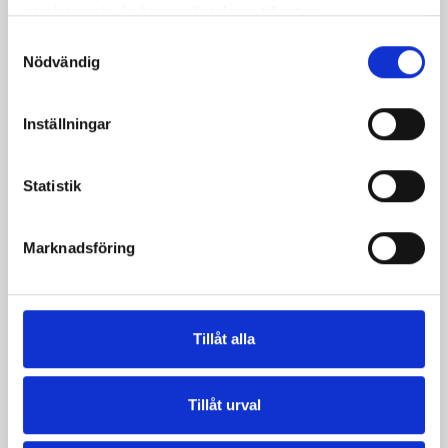
samlat in när du har använt deras tjänster.
Samtyckesval
Nödvändig
Crème Fraichen
Crème Fraichen
34% 500g
34% 200g
Inställningar
Statistik
Marknadsföring
Tillåt alla
Tillåt urval
Lätt Crème