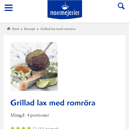
Till Norrmejerier start
Meny
Start
Recept
Grillad lax med romröra
Grillad lax med romröra
Mängd:
4 portioner