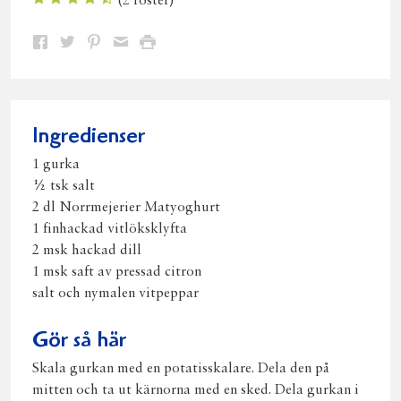
(
2
röster)
Dela
Dela
Dela
Dela
Skriv
på
på
på
via
ut
Facebook
Twitter
Pinterest
e-
post
Ingredienser
1 gurka
½ tsk salt
2 dl Norrmejerier Matyoghurt
1 finhackad vitlöksklyfta
2 msk hackad dill
1 msk saft av pressad citron
salt och nymalen vitpeppar
Gör så här
Skala gurkan med en potatisskalare. Dela den på
mitten och ta ut kärnorna med en sked. Dela gurkan i