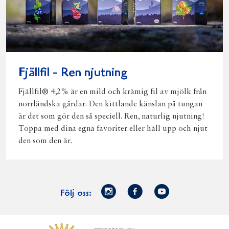
Fjällfil - Ren njutning
Fjällfil® 4,2% är en mild och krämig fil av mjölk från
norrländska gårdar. Den kittlande känslan på tungan
är det som gör den så speciell. Ren, naturlig njutning!
Toppa med dina egna favoriter eller häll upp och njut
den som den är.
Norrmejerier
Facebook
Youtube
Följ oss:
på
Instagram
Västerbottensost
Fjällfil
Verum