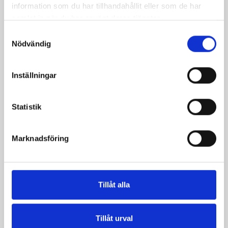
information som du har tillhandahållit eller som de har
samlat in när du har använt deras tjänster.
Samtyckesval
Nödvändig
Inställningar
Päronfil 2,7%
Skogsbärsfil 2,7%
Statistik
1000g
1000g
Marknadsföring
Tillåt alla
Tillåt urval