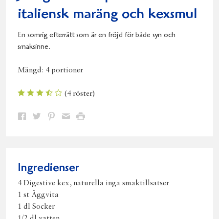
italiensk maräng och kexsmul
En somrig efterrätt som är en fröjd för både syn och
smaksinne.
Mängd:
4 portioner
(
4
röster)
Dela
Dela
Dela
Dela
Skriv
på
på
på
via
ut
Facebook
Twitter
Pinterest
e-
post
Ingredienser
4 Digestive kex, naturella inga smaktillsatser
1 st Äggvita
1 dl Socker
1/2 dl vatten