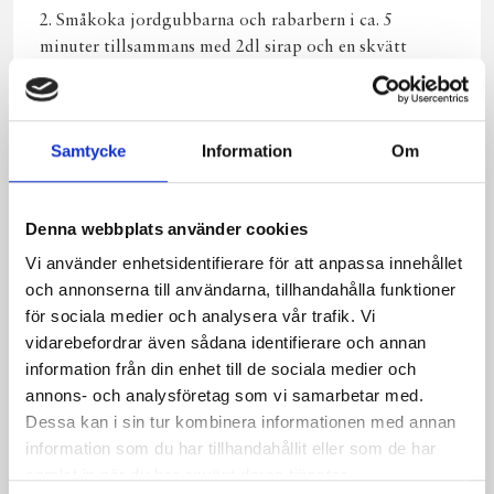
2. Småkoka jordgubbarna och rabarbern i ca. 5
minuter tillsammans med 2dl sirap och en skvätt
citron saft.
Uppläggning
Samtycke
Information
Om
Här kommer ett tips på hur du kan lägga upp
efterrätten men prova gärna egna varianter.
Denna webbplats använder cookies
Fördela kexsmulor och kompott på två rader bredvid
varandra på tallriken. Spritsa marängsmeten direkt på
Vi använder enhetsidentifierare för att anpassa innehållet
tallriken till en rektangel av ungefär samma storlek.
och annonserna till användarna, tillhandahålla funktioner
Grädda marängen så att den får en fin färg med hjälp
för sociala medier och analysera vår trafik. Vi
av en gas/creme bruleebrännare.
vidarebefordrar även sådana identifierare och annan
information från din enhet till de sociala medier och
OBS! Har du inte en gas/creme bruleebrännare kan
annons- och analysföretag som vi samarbetar med.
marängen gräddas i ugn. Värm ugnen till 225 grader.
Dessa kan i sin tur kombinera informationen med annan
Spritsa ut rektanglarna på ett bakplåtspapper och
information som du har tillhandahållit eller som de har
grädda högt upp i ugnen tills marängen fått fin gyllene
samlat in när du har använt deras tjänster.