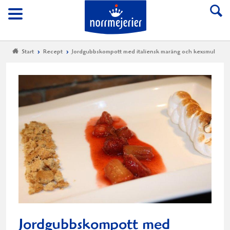
Till Norrmejerier start
Meny
Start
Recept
Jordgubbskompott med italiensk maräng och kexsmul
Jordgubbskompott med