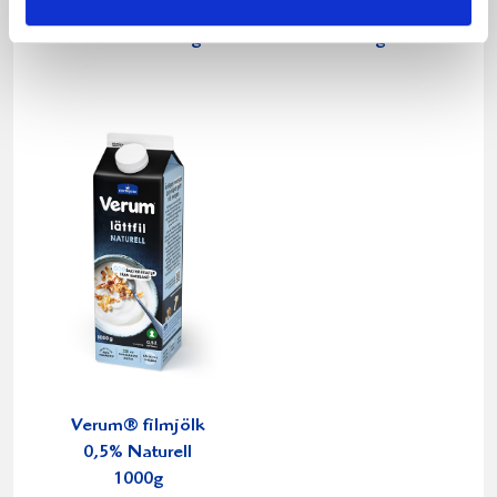
3,5% Jordgubb-
4% Naturell
Smultron 1000g
1000g
Verum® filmjölk
0,5% Naturell
1000g