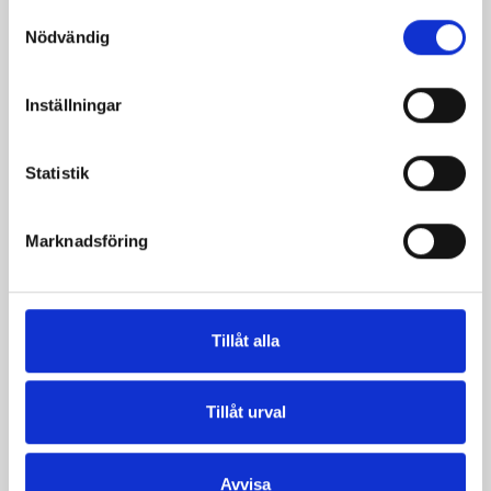
färg.
Samtyckesval
Nödvändig
Inställningar
Produkter i receptet:
Statistik
Marknadsföring
Tillåt alla
Tillåt urval
Verum® filmjölk
Verum® filmjölk
Avvisa