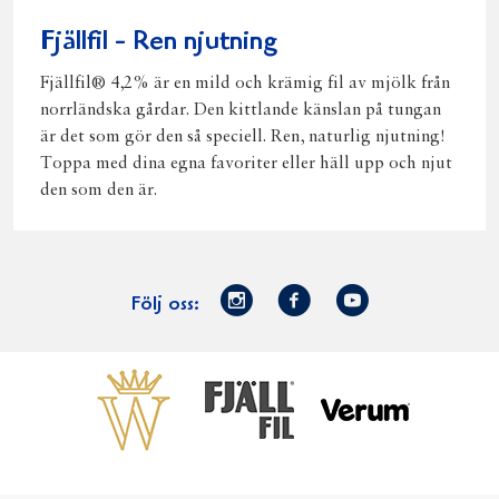
Fjällfil - Ren njutning
Fjällfil® 4,2% är en mild och krämig fil av mjölk från
norrländska gårdar. Den kittlande känslan på tungan
är det som gör den så speciell. Ren, naturlig njutning!
Toppa med dina egna favoriter eller häll upp och njut
den som den är.
Norrmejerier
Facebook
Youtube
Följ oss:
på
Instagram
Västerbottensost
Fjällfil
Verum
Start
Gör gott för
Gör gott för
Norrländska
Våra
Goda 
Norrland
Planeten
mjölkbönder
goda
Fisk
produkter