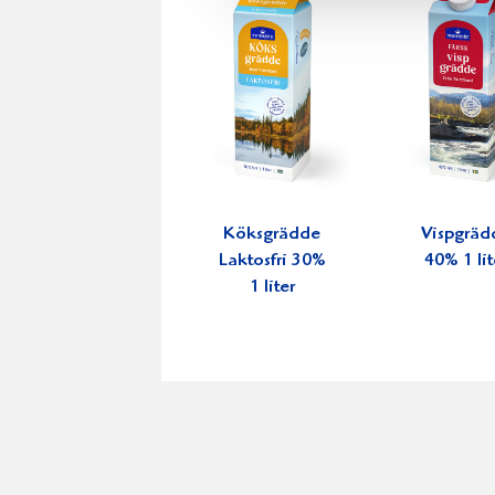
Köksgrädde
Vispgräd
Laktosfri 30%
40% 1 lit
1 liter