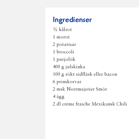
Ingredienser
½ kålrot
1 morot
2 potatisar
1 broccoli
1 purjolök
400 g julskinka
100 g rökt sidfläsk eller bacon
6 prinskorvar
2 msk Norrmejerier Smör
4 ägg
2 dl crème fraiche Mexikansk Chili