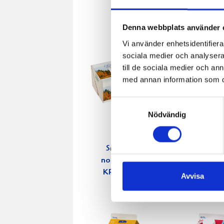
Denna webbplats använder 
Vi använder enhetsidentifierar
sociala medier och analysera 
till de sociala medier och a
med annan information som du 
Samtyckesval
Nödvändig
Smör Eko
Crème
normalsaltat
Fraichen 
KRAV 500g
500g
Avvisa