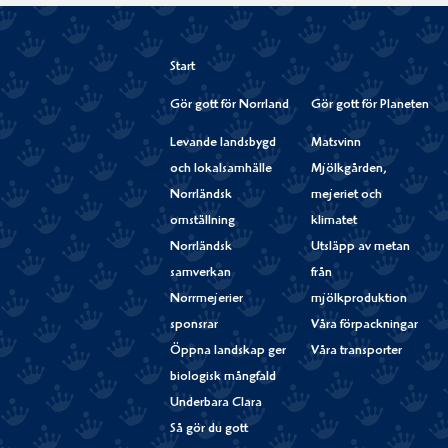
Start
Gör gott för Norrland
Gör gott för Planeten
Levande landsbygd
Matsvinn
och lokalsamhälle
Mjölkgården,
Norrländsk
mejeriet och
omställning
klimatet
Norrländsk
Utsläpp av metan
samverkan
från
Norrmejerier
mjölkproduktion
sponsrar
Våra förpackningar
Öppna landskap ger
Våra transporter
biologisk mångfald
Underbara Clara
Så gör du gott