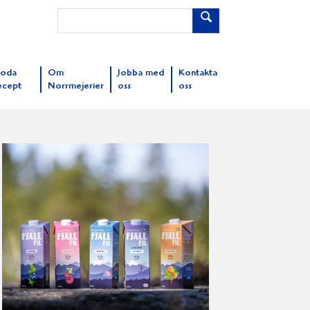
oda
Om
Jobba med
Kontakta
ecept
Norrmejerier
oss
oss