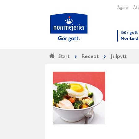
Ägare
Åte
Till N
Gör gott 
Norrland
Start
Recept
Julpytt