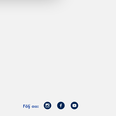
Norrmejerier
Facebook
Youtube
Följ oss:
på