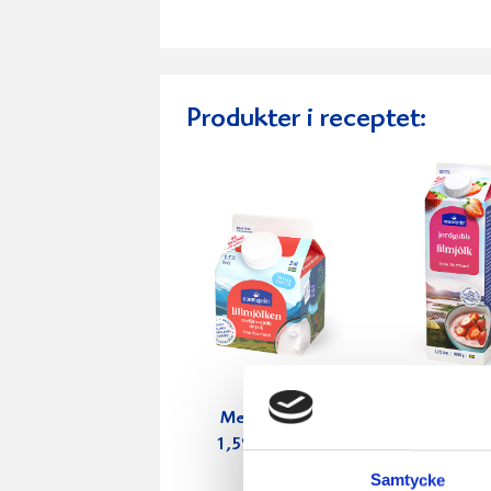
Produkter i receptet:
Mellanmjölk
Jordgubbs
1,5% laktosfri
2,7% 100
3dl
Samtycke