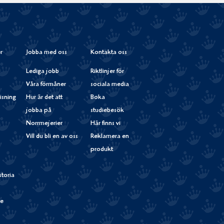
Instagram
r
Jobba med oss
Kontakta oss
Lediga jobb
Riktlinjer för
Våra förmåner
sociala media
isning
Hur är det att
Boka
jobba på
studiebesök
Norrmejerier
Här finns vi
Vill du bli en av oss
Reklamera en
produkt
storia
de