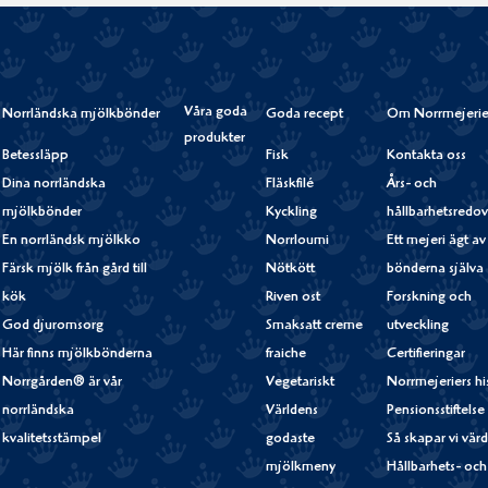
Våra goda
Norrländska mjölkbönder
Goda recept
Om Norrmejerie
produkter
Betessläpp
Fisk
Kontakta oss
Dina norrländska
Fläskfilé
Års- och
mjölkbönder
Kyckling
hållbarhetsredov
En norrländsk mjölkko
Norrloumi
Ett mejeri ägt av
Färsk mjölk från gård till
Nötkött
bönderna själva
kök
Riven ost
Forskning och
God djuromsorg
Smaksatt creme
utveckling
Här finns mjölkbönderna
fraiche
Certifieringar
Norrgården® är vår
Vegetariskt
Norrmejeriers hi
norrländska
Världens
Pensionsstiftelse
kvalitetsstämpel
godaste
Så skapar vi vär
mjölkmeny
Hållbarhets- och