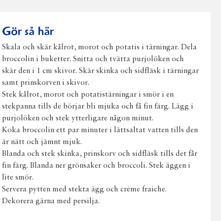
Facebook
Twitter
Pinterest
e-
post
Gör så här
Skala och skär kålrot, morot och potatis i tärningar. Dela
broccolin i buketter. Snitta och tvätta purjolöken och
skär den i 1 cm skivor. Skär skinka och sidfläsk i tärningar
samt prinskorven i skivor.
Stek kålrot, morot och potatistärningar i smör i en
stekpanna tills de börjar bli mjuka och få fin färg. Lägg i
purjolöken och stek ytterligare någon minut.
Koka broccolin ett par minuter i lättsaltat vatten tills den
är nätt och jämnt mjuk.
Blanda och stek skinka, prinskorv och sidfläsk tills det får
fin färg. Blanda ner grönsaker och broccoli. Stek äggen i
lite smör.
Servera pytten med stekta ägg och crème fraiche.
Dekorera gärna med persilja.