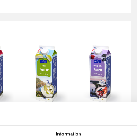
fil
Päronfil 2,7%
Skogsbärsfil
0g
1000g
2,7% 1000g
Information