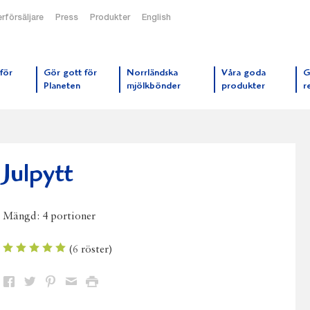
rförsäljare
Press
Produkter
English
orrmejerier startsida
för
Gör gott för
Norrländska
Våra goda
G
Planeten
mjölkbönder
produkter
r
Julpytt
Mängd:
4 portioner
(
6
röster)
Dela
Dela
Dela
Dela
Skriv
på
på
på
via
ut