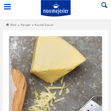
Till Norrmejerier start
Meny
Start
Recept
Kassler hawaii