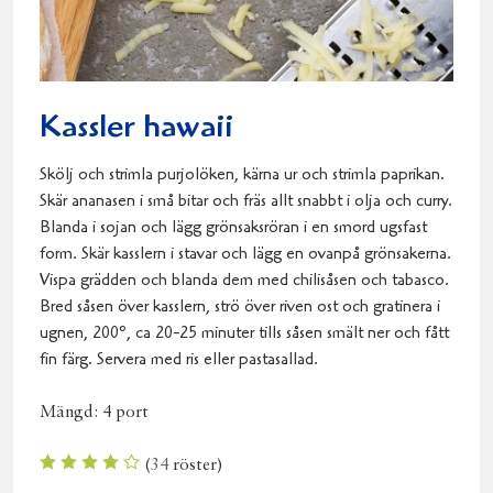
Kassler hawaii
Skölj och strimla purjolöken, kärna ur och strimla paprikan.
Skär ananasen i små bitar och fräs allt snabbt i olja och curry.
Blanda i sojan och lägg grönsaksröran i en smord ugsfast
form. Skär kasslern i stavar och lägg en ovanpå grönsakerna.
Vispa grädden och blanda dem med chilisåsen och tabasco.
Bred såsen över kasslern, strö över riven ost och gratinera i
ugnen, 200º, ca 20-25 minuter tills såsen smält ner och fått
fin färg. Servera med ris eller pastasallad.
Mängd:
4 port
(
34
röster)