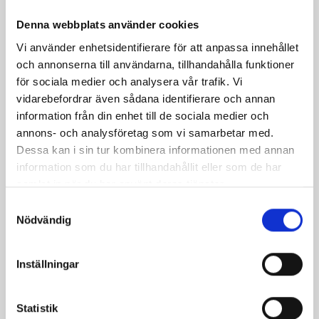
Gör så här
Denna webbplats använder cookies
Prova dig fram med chilisåsen och tabascon så det inte
Vi använder enhetsidentifierare för att anpassa innehållet
blir för starkt.
och annonserna till användarna, tillhandahålla funktioner
Det går också med fläskfilé, men bryn den då först i
för sociala medier och analysera vår trafik. Vi
stekpanna tills den får fin färg.
vidarebefordrar även sådana identifierare och annan
information från din enhet till de sociala medier och
annons- och analysföretag som vi samarbetar med.
Dessa kan i sin tur kombinera informationen med annan
information som du har tillhandahållit eller som de har
Produkter i receptet:
samlat in när du har använt deras tjänster.
Samtyckesval
Nödvändig
Inställningar
Statistik