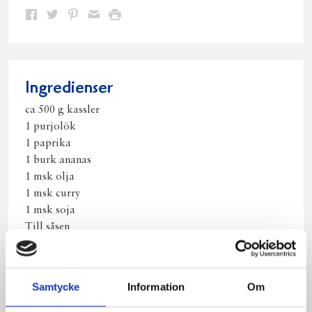
Dela
Dela
Dela
Dela
Skriv
på
på
på
via
ut
Facebook
Twitter
Pinterest
e-
post
Ingredienser
ca 500 g kassler
1 purjolök
1 paprika
1 burk ananas
1 msk olja
1 msk curry
1 msk soja
Till såsen
2 dl grädde
1 dl chilisås
1-2 tsk tabasco
Samtycke
Information
Om
riven ost