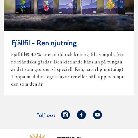
Fjällfil - Ren njutning
Fjällfil® 4,2% är en mild och krämig fil av mjölk från
norrländska gårdar. Den kittlande känslan på tungan
är det som gör den så speciell. Ren, naturlig njutning!
Toppa med dina egna favoriter eller häll upp och njut
den som den är.
Norrmejerier
Facebook
Youtube
Följ oss:
på
Instagram
Västerbottensost
Fjällfil
Verum