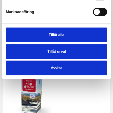
Marknadsföring
Vispgrädden Eko
Köksgrädde
Tillåt alla
40% KRAV 1 liter
Laktosfri 30% 1
liter
Tillåt urval
Avvisa