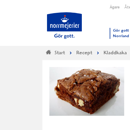
Ägare
Åte
Till N
Gör gott 
Norrland
Start
Recept
Kladdkaka