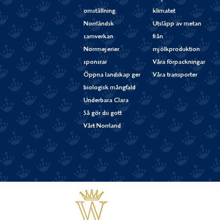
omställning
klimatet
Norrländsk
Utsläpp av metan
samverkan
från
Norrmejerier
mjölkproduktion
sponsrar
Våra förpackningar
Öppna landskap ger
Våra transporter
biologisk mångfald
Underbara Clara
Så gör du gott
Vårt Norrland
Västerbottensost