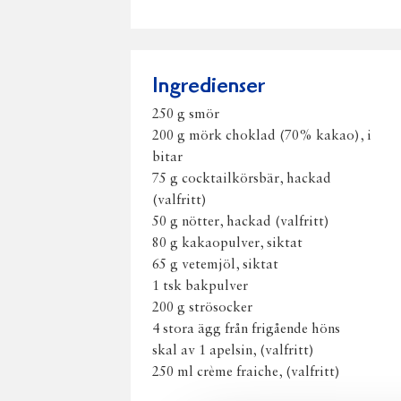
Ingredienser
250 g smör
200 g mörk choklad (70% kakao), i
bitar
75 g cocktailkörsbär, hackad
(valfritt)
50 g nötter, hackad (valfritt)
80 g kakaopulver, siktat
65 g vetemjöl, siktat
1 tsk bakpulver
200 g strösocker
4 stora ägg från frigående höns
skal av 1 apelsin, (valfritt)
250 ml crème fraiche, (valfritt)