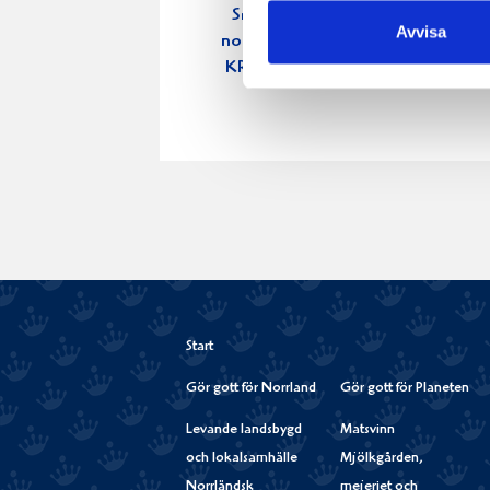
Smör Eko
Crème
Avvisa
normalsaltat
Fraichen 
KRAV 500g
500g
Start
Gör gott för Norrland
Gör gott för Planeten
Levande landsbygd
Matsvinn
och lokalsamhälle
Mjölkgården,
Norrländsk
mejeriet och