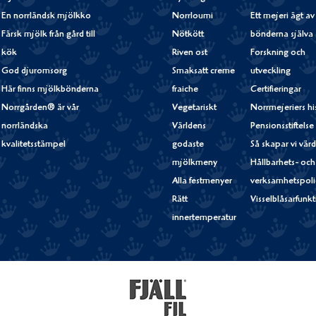
En norrländsk mjölkko
Norrloumi
Ett mejeri ägt av
Färsk mjölk från gård till
Nötkött
bönderna själva
kök
Riven ost
Forskning och
God djuromsorg
Smaksatt creme
utveckling
Här finns mjölkbönderna
fraiche
Certifieringar
Norrgården® är vår
Vegetariskt
Norrmejeriers hi
norrländska
Världens
Pensionsstiftelse
kvalitetsstämpel
godaste
Så skapar vi vär
mjölkmeny
Hållbarhets- och
Alla festmenyer
verksamhetspoli
Rätt
Visselblåsarfunk
innertemperatur
Fjällfil