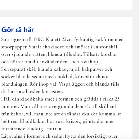
på
på
på
via
ut
Facebook
Twitter
Pinterest
e-
post
Gör så här
Sätt ugnen till 180C. Klä ett 25cm fyrkantig kakform med
smörpapper. Smält chokladen och smöret i en stor skål
över sjudande vatten, blanda tills slät. Tillsätt körsbär
och nötter om du använder dem, och rör ihop.
I en separat skål, blanda kakao, mjöl, bakpulver och
socker blanda sedan med choklad, körsbär och nöt
blandningen. Rör ihop väl. Vispa äggen och blanda tills
du har en silkeslen konsistens.
Häll din kladdkaka smet i formen och grädda i cirka 25
minuter. Man vill inte övergrädda dem så, till skillnad
från kakor, vill man inte att en tändsticka ska komma ut
helt ren. Kladdkakan bör vara krispig på utsidan men
fortfarande kladdig i mitten.
Låt svalna i formen och sedan flytta den försiktigt över