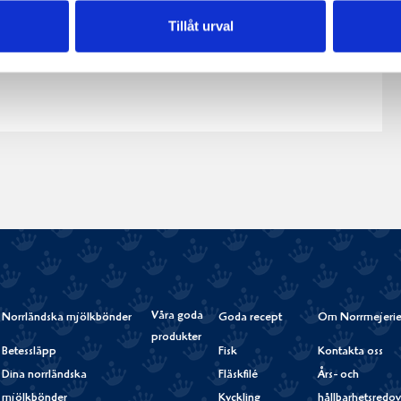
Crème
Lätt Crème
Tillåt urval
34%
Fraichen 34%
Fraichen 13%
200g
500g
Våra goda
Norrländska mjölkbönder
Goda recept
Om Norrmejerie
produkter
Betessläpp
Fisk
Kontakta oss
Dina norrländska
Fläskfilé
Års- och
mjölkbönder
Kyckling
hållbarhetsredov