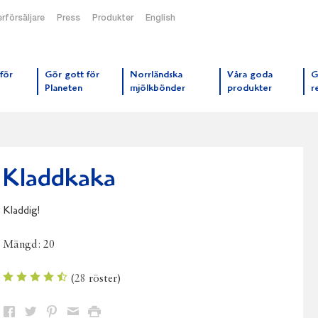
rförsäljare
Press
Produkter
English
orrmejerier startsida
för
Gör gott för
Norrländska
Våra goda
G
Planeten
mjölkbönder
produkter
r
Kladdkaka
Kladdig!
Mängd:
20
(
28
röster)
Dela
Dela
Dela
Dela
Skriv