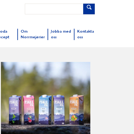
oda
Om
Jobba med
Kontakta
ecept
Norrmejerier
oss
oss