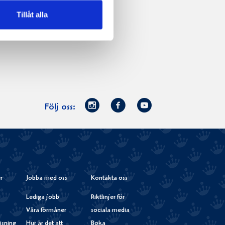
Tillåt alla
Norrmejerier
Facebook
Youtube
Följ oss:
på
Instagram
r
Jobba med oss
Kontakta oss
Lediga jobb
Riktlinjer för
Våra förmåner
sociala media
isning
Hur är det att
Boka