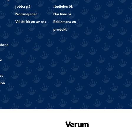
jobba på
studiebesök
Norrmejerier
Här finns vi
Vill du bli en av oss
Reklamera en
produkt
storia
de
cy
tion
Verum