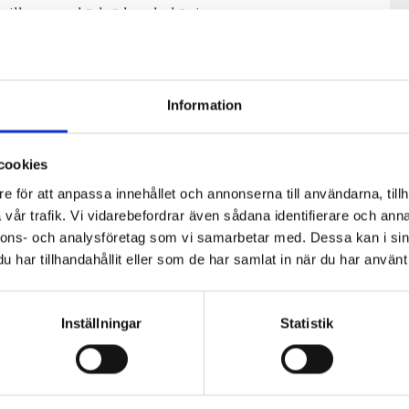
till en stor skärbräda och skär i rutor.
Servera gärna med crème fraîche blandat med lite
apelsinskal.
Information
cookies
e för att anpassa innehållet och annonserna till användarna, tillh
vår trafik. Vi vidarebefordrar även sådana identifierare och anna
nnons- och analysföretag som vi samarbetar med. Dessa kan i sin
har tillhandahållit eller som de har samlat in när du har använt 
Inställningar
Statistik