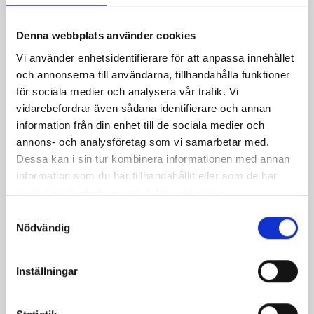
Häll i kondenserad mjölk och vaniljextrakt och vispa
igen i 3 till 4 minuter.
Denna webbplats använder cookies
Rör i den smält chokladen och blanda väl.
Vi använder enhetsidentifierare för att anpassa innehållet
Blanda i mjölet och vispa för två eller tre minuter tills
och annonserna till användarna, tillhandahålla funktioner
allt mjöl blandas i vätskan.
för sociala medier och analysera vår trafik. Vi
Häll smeten i formen, strö nötterna på smeten och
vidarebefordrar även sådana identifierare och annan
grädda i 40 minuter.
information från din enhet till de sociala medier och
annons- och analysföretag som vi samarbetar med.
Dessa kan i sin tur kombinera informationen med annan
information som du har tillhandahållit eller som de har
samlat in när du har använt deras tjänster.
Produkter i receptet:
Samtyckesval
Nödvändig
Inställningar