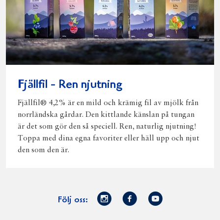
Fjällfil - Ren njutning
Fjällfil® 4,2% är en mild och krämig fil av mjölk från
norrländska gårdar. Den kittlande känslan på tungan
är det som gör den så speciell. Ren, naturlig njutning!
Toppa med dina egna favoriter eller häll upp och njut
den som den är.
Norrmejerier
Facebook
Youtube
Följ oss:
på