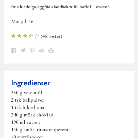
Fina kladdiga äggfria kladdkakor till kaffet... mums!
Mängd:
16
(
46
röster)
Dela
Dela
Dela
Dela
Skriv
på
på
på
via
ut
Facebook
Twitter
Pinterest
e-
post
Ingredienser
280 g vetemjöl
2 tsk bakpulver
1 tsk bikarbonat
240 g mörk choklad
190 ml vatten
150 g smör, rumstempererat
40 g strösocker