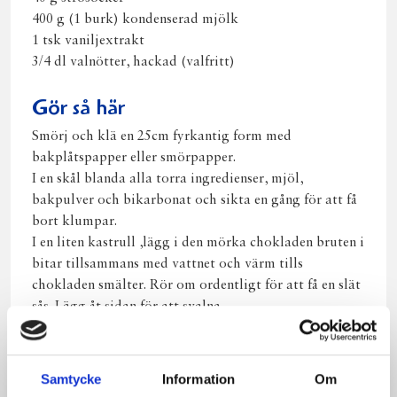
400 g (1 burk) kondenserad mjölk
1 tsk vaniljextrakt
3/4 dl valnötter, hackad (valfritt)
Gör så här
Smörj och klä en 25cm fyrkantig form med
bakplåtspapper eller smörpapper.
I en skål blanda alla torra ingredienser, mjöl,
bakpulver och bikarbonat och sikta en gång för att få
bort klumpar.
I en liten kastrull ,lägg i den mörka chokladen bruten i
bitar tillsammans med vattnet och värm tills
chokladen smälter. Rör om ordentligt för att få en slät
sås. Lägg åt sidan för att svalna.
Sätt ugnen på 180 C.
I en stor skål vispa smör och socker väl med en
ballongvisp, elvisp eller köksmaskin tills den är slät
Samtycke
Information
Om
och krämig, ca. 2 till 3 minuter.