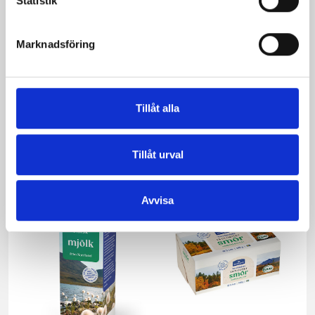
Statistik
Marknadsföring
Mjölken Eko 3%
Mellanmjölk
Tillåt alla
KRAV 1 liter
1,5% laktosfri 3dl
Tillåt urval
Avvisa