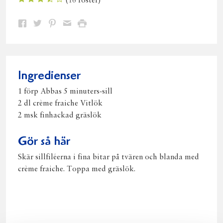
(
16
röster)
Dela
Dela
Dela
Dela
Skriv
på
på
på
via
ut
Facebook
Twitter
Pinterest
e-
post
Ingredienser
1 förp Abbas 5 minuters-sill
2 dl crème fraiche Vitlök
2 msk finhackad gräslök
Gör så här
Skär sillfiléerna i fina bitar på tvären och blanda med
crème fraiche. Toppa med gräslök.