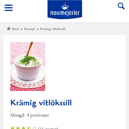
Till Norrmejerier start
Meny
Start
Recept
Krämig vitlökssill
Krämig vitlökssill
Mängd:
4 portioner