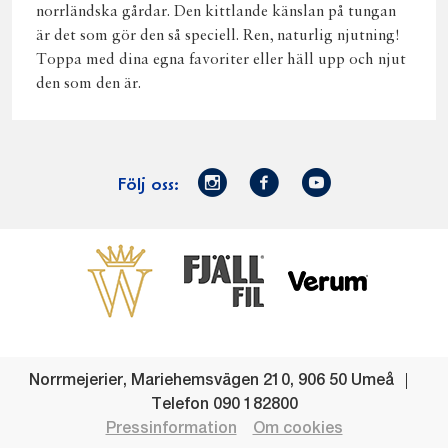
norrländska gårdar. Den kittlande känslan på tungan
är det som gör den så speciell. Ren, naturlig njutning!
Toppa med dina egna favoriter eller häll upp och njut
den som den är.
Norrmejerier
Facebook
Youtube
Följ oss:
på
Instagram
Västerbottensost
Fjällfil
Verum
Start
Gör gott för
Gör gott för
Norrländska
Våra
Goda 
Norrland
Planeten
mjölkbönder
goda
Fisk
produkter
Levande
Matsvinn
Betessläpp
Fläskf
Norrmejerier
,
Mariehemsvägen 210
,
906 50
Umeå
landsbygd
Mjölkgården,
Dina
Kyckl
Telefon
090 182800
och
mejeriet och
norrländska
Norrl
Pressinformation
Om cookies
lokalsamhälle
klimatet
mjölkbönder
Nötkö