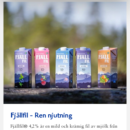
Fjällfil - Ren njutning
Fjällfil® 4,2% är en mild och krämig fil av mjölk från