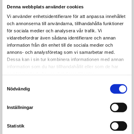
Blanda kyckling, bacon och pasta i en eldfast form,
Denna webbplats använder cookies
häll över curryblandningen och strö över ost, gratinera
Vi använder enhetsidentifierare för att anpassa innehållet
mitt i ugn ca 20 min eller till gratängen fått fin färg.
och annonserna till användarna, tillhandahålla funktioner
Lycka till!
för sociala medier och analysera vår trafik. Vi
vidarebefordrar även sådana identifierare och annan
information från din enhet till de sociala medier och
annons- och analysföretag som vi samarbetar med.
Dessa kan i sin tur kombinera informationen med annan
Produkter i receptet:
information som du har tillhandahållit eller som de har
samlat in när du har använt deras tjänster.
Samtyckesval
Nödvändig
Inställningar
Statistik