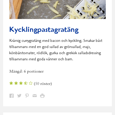
Kycklingpastagratäng
Krämig currygratäng med bacon och kyckling. Smakar bäst
tillsammans med en god sallad av grönsallad, majs,
körsbärstomater, rödlök, gurka och grekisk salladsdressing
tillsammans med goda vänner och barn.
Mängd:
6 portioner
(
50
röster)
Dela
Dela
Dela
Dela
Skriv
på
på
på
via
ut
Facebook
Twitter
Pinterest
e-