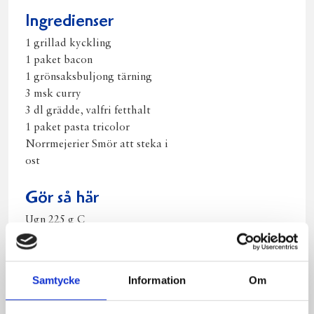
post
Ingredienser
1 grillad kyckling
1 paket bacon
1 grönsaksbuljong tärning
3 msk curry
3 dl grädde, valfri fetthalt
1 paket pasta tricolor
Norrmejerier Smör att steka i
ost
Gör så här
Ugn 225 g C
Koka pastan enlig anvisning.
Rensa kycklingen och skär i lagom matbitar.
Skär bacon i små bitar och bryn i smör.
Samtycke
Information
Om
Koka upp 3 dl vatten, lägg i buljongtärningen, tillsätt
3 dl grädde och 3 msk curry, koka upp.