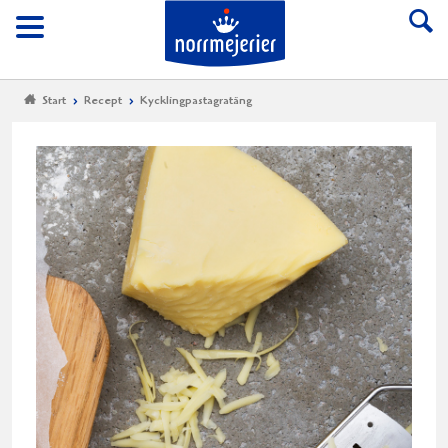
Till Norrmejerier start
Meny
Start
Recept
Kycklingpastagratäng