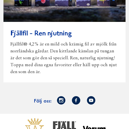
Fjällfil - Ren njutning
Fjällfil® 4,2% är en mild och krämig fil av mjölk från
norrländska gårdar. Den kittlande känslan på tungan
är det som gör den så speciell. Ren, naturlig njutning!
Toppa med dina egna favoriter eller häll upp och njut
den som den är.
Norrmejerier
Facebook
Youtube
Följ oss:
på
Instagram
Västerbottensost
Fjällfil
Verum
Start