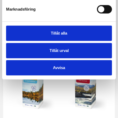
Marknadsföring
Vispgrädden Eko
Smör Eko
40% KRAV 1 liter
normalsaltat
KRAV 500g
Tillåt alla
Tillåt urval
Avvisa