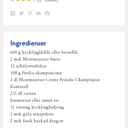
(
27
röster)
Dela
Dela
Dela
Dela
Skriv
på
på
på
via
ut
Facebook
Twitter
Pinterest
e-
post
Ingredienser
600 g kycklinglårfilé eller bröstfilé
2 msk Norrmejerier Smör
12 schalottenlökar
100 g färska champinjoner
2 dl Norrmejerier Crème Fraiche Champinjon-
Kantarell
2½ dl vatten
basmatiris eller annat ris
½ tärning kycklingbuljong
1 msk gula senapsfrön
2 msk färsk hackad dragon