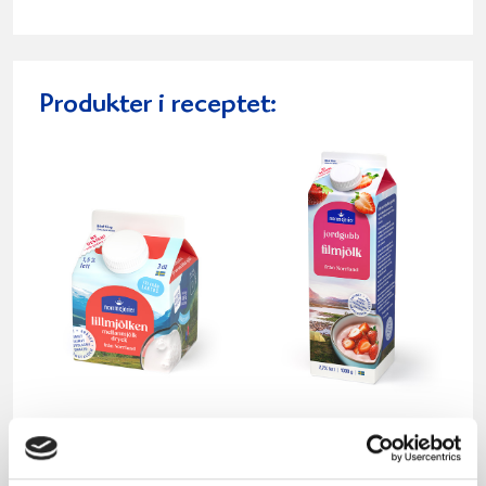
Produkter i receptet:
Mellanmjölk
Jordgubbsfil 2,7%
1,5% laktosfri 3dl
1000g