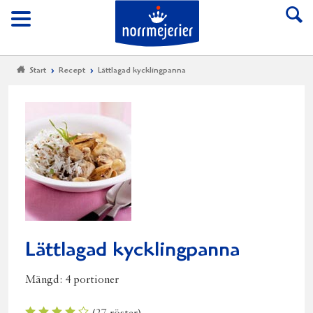
Till Norrmejerier start
Meny
Start
Recept
Lättlagad kycklingpanna
Lättlagad kycklingpanna
Mängd:
4 portioner