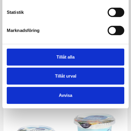
Statistik
Marknadsföring
Tillåt alla
Smör Eko
Crème Fraichen
Tillåt urval
normalsaltat
34% 500g
KRAV 500g
Avvisa