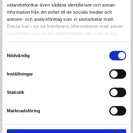
vidarebefordrar även sådana identifierare och annan
information från din enhet till de sociala medier och
annons- och analysföretag som vi samarbetar med.
Dessa kan i sin tur kombinera informationen med annan
information som du har tillhandahållit eller som de har
samlat in när du har använt deras tjänster.
Produkter i receptet:
Samtyckesval
Nödvändig
Inställningar
Statistik
Marknadsföring