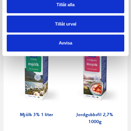
Tillåt alla
Mjölken Eko 3%
Mellanmjölk
KRAV 1 liter
1,5% laktosfri 3dl
Tillåt urval
Avvisa
Mjölk 3% 1 liter
Jordgubbsfil 2,7%
1000g