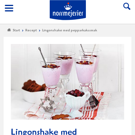
Till Norrmejerier start
Meny
Start
Recept
Lingonshake med pepparkakssmak
Lingonshake med