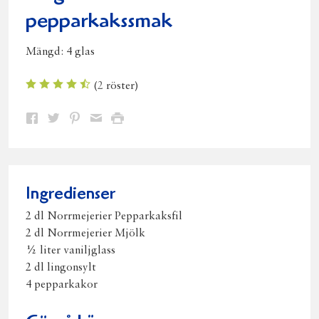
pepparkakssmak
Mängd:
4 glas
(
2
röster)
Dela
Dela
Dela
Dela
Skriv
på
på
på
via
ut
Facebook
Twitter
Pinterest
e-
post
Ingredienser
2 dl Norrmejerier Pepparkaksfil
2 dl Norrmejerier Mjölk
½ liter vaniljglass
2 dl lingonsylt
4 pepparkakor