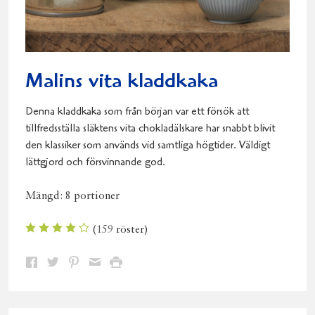
Malins vita kladdkaka
Denna kladdkaka som från början var ett försök att
tillfredsställa släktens vita chokladälskare har snabbt blivit
den klassiker som används vid samtliga högtider. Väldigt
lättgjord och försvinnande god.
Mängd:
8 portioner
(
159
röster)
Dela
Dela
Dela
Dela
Skriv
på
på
på
via
ut
Facebook
Twitter
Pinterest
e-