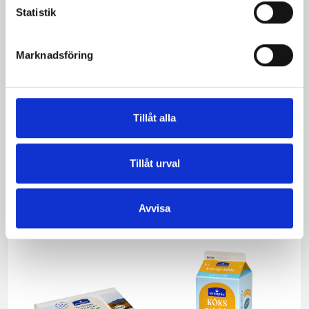
Statistik
Marknadsföring
Tillåt alla
Tillåt urval
Päronfil 2,7%
Skogsbärsfil 2,7%
1000g
1000g
Avvisa