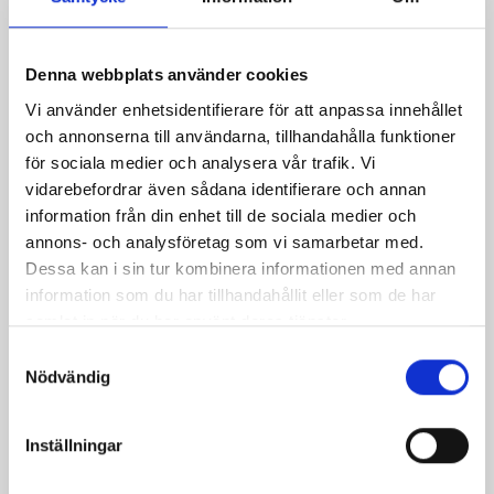
Produkter i receptet:
Denna webbplats använder cookies
Vi använder enhetsidentifierare för att anpassa innehållet
och annonserna till användarna, tillhandahålla funktioner
för sociala medier och analysera vår trafik. Vi
vidarebefordrar även sådana identifierare och annan
information från din enhet till de sociala medier och
annons- och analysföretag som vi samarbetar med.
Dessa kan i sin tur kombinera informationen med annan
information som du har tillhandahållit eller som de har
samlat in när du har använt deras tjänster.
Samtyckesval
Mellanmjölk
Jordgubbsfil 2,7%
Nödvändig
1,5% laktosfri 3dl
1000g
Inställningar