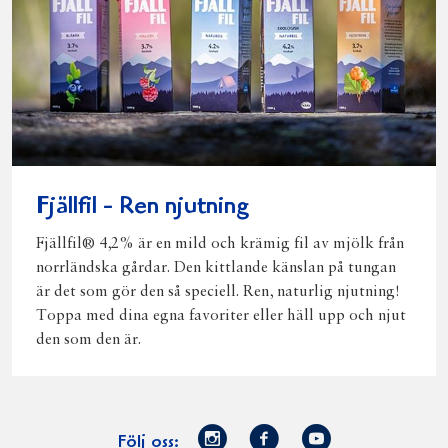
Fjällfil - Ren njutning
Fjällfil® 4,2% är en mild och krämig fil av mjölk från
norrländska gårdar. Den kittlande känslan på tungan
är det som gör den så speciell. Ren, naturlig njutning!
Toppa med dina egna favoriter eller häll upp och njut
den som den är.
Norrmejerier
Facebook
Youtube
Följ oss: