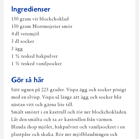
post
Ingredienser
150 gram vit blockchoklad
150 gram Norrmejerier smör
4 dl vetemjöl
3 dl socker
3 ägg
1 ½ tesked bakpulver
1 ½ tesked vaniljsocker
Gör så här
Sätt ugnen på 225 grader. Vispa ägg och socker pösigt
med en elvisp. Vispa så länge att ägg och socker blir
nästan vitt och gärna lite till.
Smält smöret i en kastrull och rör ner blockchokladen.
Låt den smälta och ta av kastrullen från värmen.
Blanda ihop mjölet, bakpulvret och vaniljsockret i en
plastpåse och skaka. Rör ner mjölblandningen och