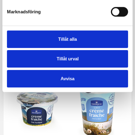
Marknadsföring
Smör Eko
Crème Fraichen
Tillåt alla
normalsaltat
34% 500g
KRAV 500g
Tillåt urval
Avvisa