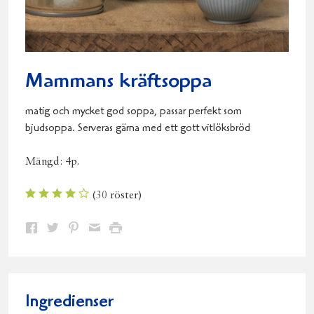
Mammans kräftsoppa
matig och mycket god soppa, passar perfekt som
bjudsoppa. Serveras gärna med ett gott vitlöksbröd
Mängd:
4p.
(
30
röster)
Dela
Dela
Dela
Dela
Skriv
på
på
på
via
ut
Facebook
Twitter
Pinterest
e-
post
Ingredienser