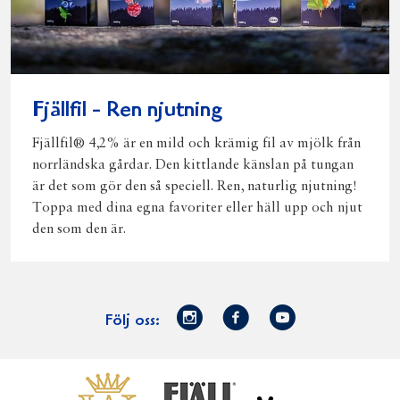
Fjällfil - Ren njutning
Fjällfil® 4,2% är en mild och krämig fil av mjölk från
norrländska gårdar. Den kittlande känslan på tungan
är det som gör den så speciell. Ren, naturlig njutning!
Toppa med dina egna favoriter eller häll upp och njut
den som den är.
Norrmejerier
Facebook
Youtube
Följ oss:
på
Instagram
Västerbottensost
Fjällfil
Verum
Start