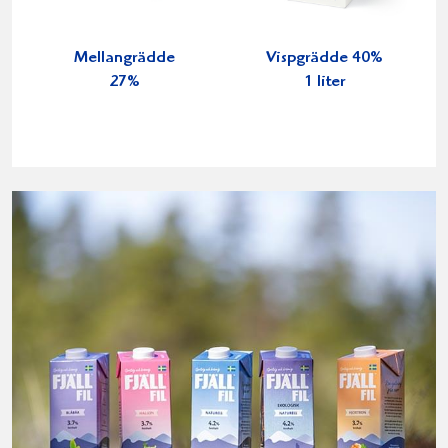
Mellangrädde
Vispgrädde 40%
27%
1 liter