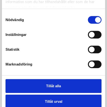
information som du har tillhandahållit eller som de har
samlat in när du har använt deras tjänster.
Samtyckesval
Nödvändig
Inställningar
Päronfil 2,7%
Skogsbärsfil 2,7%
Statistik
1000g
1000g
Marknadsföring
Tillåt alla
Tillåt urval