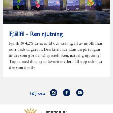
Fjällfil - Ren njutning
Fjällfil® 4,2% är en mild och krämig fil av mjölk från
norrländska gårdar. Den kittlande känslan på tungan
är det som gör den så speciell. Ren, naturlig njutning!
Toppa med dina egna favoriter eller häll upp och njut
den som den är.
Norrmejerier
Facebook
Youtube
Följ oss:
på
Instagram
Västerbottensost
Fjällfil
Verum