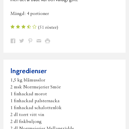
men det är både kul och väldigt gott.
Mängd:
4 portioner
(
51
röster)
Dela
Dela
Dela
Dela
Skriv
på
på
på
via
ut
Facebook
Twitter
Pinterest
e-
post
Ingredienser
1,5 kg blåmusslor
2 msk Norrmejerier Smör
1 finhackad morot
1 finhackad palsternacka
1 finhackad schalottenlök
2 dl torrt vitt vin
2 dl fiskbuljong
2 dl Norrmejerier Mellangrädde