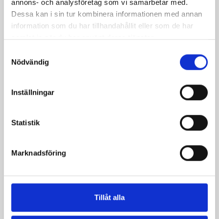
annons- och analysföretag som vi samarbetar med.
Dessa kan i sin tur kombinera informationen med annan
Produkter i receptet:
information som du har tillhandahållit eller som de har
samlat in när du har använt deras tjänster.
Samtyckesval
Nödvändig
Inställningar
Statistik
Marknadsföring
Mjölken Eko 3%
Mellanmjölk
KRAV 1 liter
1,5% laktosfri 3dl
Tillåt alla