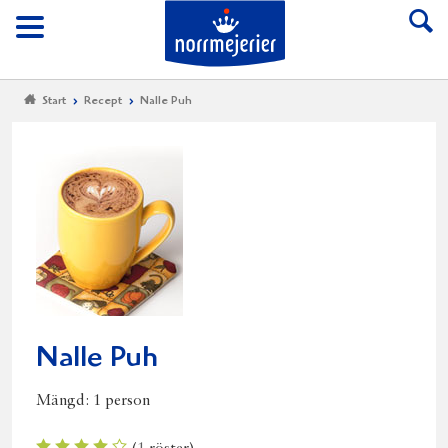
Till Norrmejerier start
Meny
Start
Recept
Nalle Puh
Nalle Puh
Mängd:
1 person