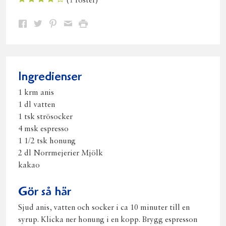
(
1
röster)
Dela
Dela
Dela
Dela
Skriv
på
på
på
via
ut
Facebook
Twitter
Pinterest
e-
post
Ingredienser
1 krm anis
1 dl vatten
1 tsk strösocker
4 msk espresso
1 1/2 tsk honung
2 dl Norrmejerier Mjölk
kakao
Gör så här
Sjud anis, vatten och socker i ca 10 minuter till en
syrup. Klicka ner honung i en kopp. Brygg espresson