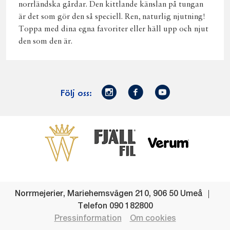
norrländska gårdar. Den kittlande känslan på tungan
är det som gör den så speciell. Ren, naturlig njutning!
Toppa med dina egna favoriter eller häll upp och njut
den som den är.
Norrmejerier
Facebook
Youtube
Följ oss:
på
Instagram
Västerbottensost
Fjällfil
Verum
Start
Gör gott för
Gör gott för
Norrländska
Våra
Goda 
Norrland
Planeten
mjölkbönder
goda
Fisk
produkter
Levande
Matsvinn
Betessläpp
Fläskf
Norrmejerier
,
Mariehemsvägen 210
,
906 50
Umeå
landsbygd
Mjölkgården,
Dina
Kyckl
Telefon
090 182800
och
mejeriet och
norrländska
Norrl
Pressinformation
Om cookies
lokalsamhälle
klimatet
mjölkbönder
Nötkö