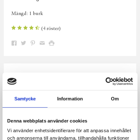
Mängd:
1 burk
(
4
röster)
Dela
Dela
Dela
Dela
Skriv
på
på
på
via
ut
Facebook
Twitter
Pinterest
e-
post
Ingredienser
2 dl blandade nötter t ex para-, val-, hasselnötter
3 dl havreflingor
Samtycke
Information
Om
3 dl rågflingor
1 dl pumpakärnor
1 dl sesamfrön
Denna webbplats använder cookies
1 dl kokosflingor
Vi använder enhetsidentifierare för att anpassa innehållet
1 dl råströsocker
och annonserna till användarna, tillhandahålla funktioner
1 dl vatten