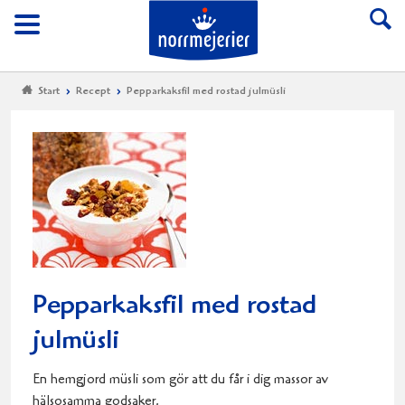
Till Norrmejerier start
Meny
Start
Recept
Pepparkaksfil med rostad julmüsli
Pepparkaksfil med rostad
julmüsli
En hemgjord müsli som gör att du får i dig massor av
hälsosamma godsaker.