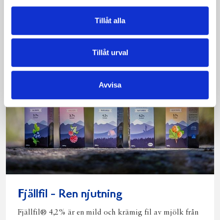
Tillåt alla
Tillåt urval
Avvisa
Fjällfil - Ren njutning
Fjällfil® 4,2% är en mild och krämig fil av mjölk från