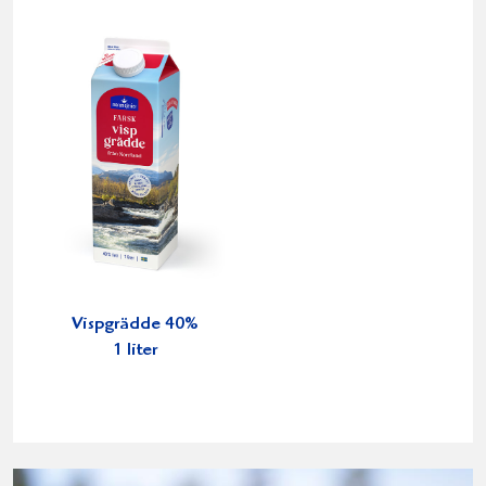
Vispgrädde 40%
1 liter