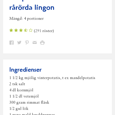
rårörda lingon
Mängd:
4 portioner
(
291
röster)
Dela
Dela
Dela
Dela
Skriv
på
på
på
via
ut
Facebook
Twitter
Pinterest
e-
post
Ingredienser
1 1/2 kg mjölig vinterpotatis, t ex mandelpotatis
2 tsk salt
4 dl kornmjöl
1 1/2 dl vetemjöl
300 gram rimmat fläsk
1/2 gul lök
1 nypa mald kryddpeppar