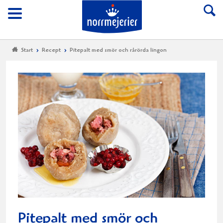
Till Norrmejerier start
Meny
Start
Recept
Pitepalt med smör och rårörda lingon
Pitepalt med smör och