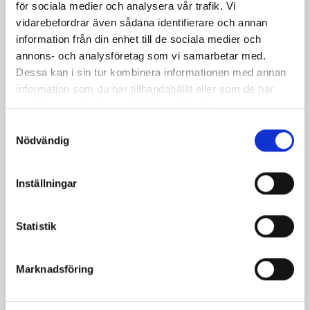
för sociala medier och analysera vår trafik. Vi
vidarebefordrar även sådana identifierare och annan
Mellanmjölk
Jordgubbsfil 2,7%
information från din enhet till de sociala medier och
1,5% laktosfri 3dl
1000g
annons- och analysföretag som vi samarbetar med.
Dessa kan i sin tur kombinera informationen med annan
information som du har tillhandahållit eller som de har
samlat in när du har använt deras tjänster.
Samtyckesval
Nödvändig
Inställningar
Statistik
Marknadsföring
Päronfil 2,7%
Skogsbärsfil 2,7%