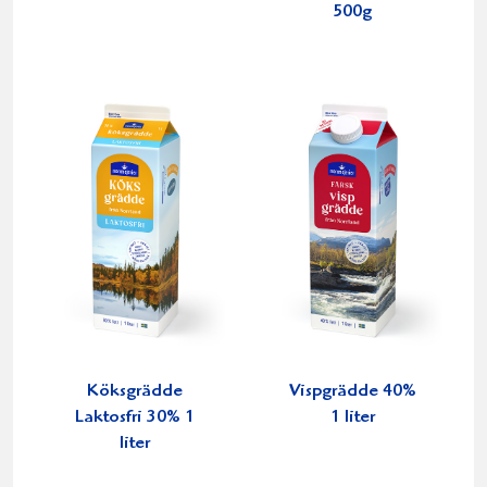
500g
Köksgrädde
Vispgrädde 40%
Laktosfri 30% 1
1 liter
liter