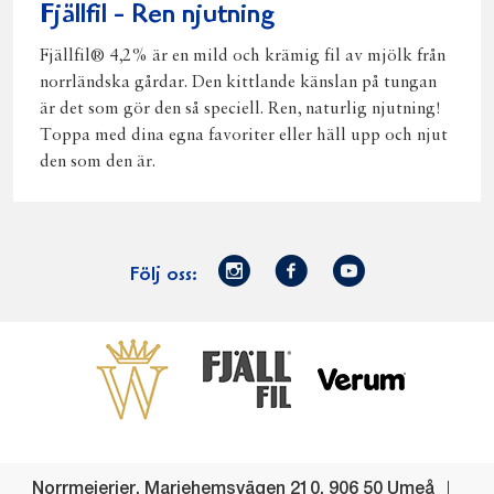
Fjällfil - Ren njutning
Fjällfil® 4,2% är en mild och krämig fil av mjölk från
norrländska gårdar. Den kittlande känslan på tungan
är det som gör den så speciell. Ren, naturlig njutning!
Toppa med dina egna favoriter eller häll upp och njut
den som den är.
Norrmejerier
Facebook
Youtube
Följ oss:
på
Instagram
Västerbottensost
Fjällfil
Verum
Start
Gör gott för
Gör gott för
Norrländska
Våra
Goda 
Norrland
Planeten
mjölkbönder
goda
Fisk
produkter
Levande
Matsvinn
Betessläpp
Fläskf
Norrmejerier
,
Mariehemsvägen 210
,
906 50
Umeå