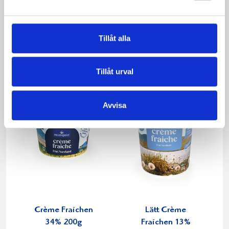
Smör Eko
Crème Fraichen
normalsaltat
34% 500g
KRAV 500g
Tillåt alla
Tillåt urval
Avvisa
Crème Fraichen
Lätt Crème
34% 200g
Fraichen 13%