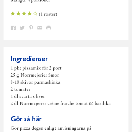
Mängd:
4 portioner
(
1
röster)
Dela
Dela
Dela
Dela
Skriv
på
på
på
via
ut
Facebook
Twitter
Pinterest
e-
post
Ingredienser
1 pkt pizzamix för 2 port
25 g Norrmejerier Smör
8-10 skivor parmaskinka
2 tomater
1 dl svarta oliver
2 dl Norrmejerier crème fraiche tomat & basilika
Gör så här
Gör pizza degen enligt anvisningarna på