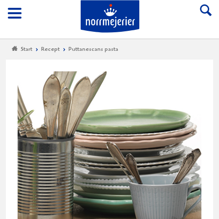
Till Norrmejerier start
Meny
Start
Recept
Puttanescans pasta