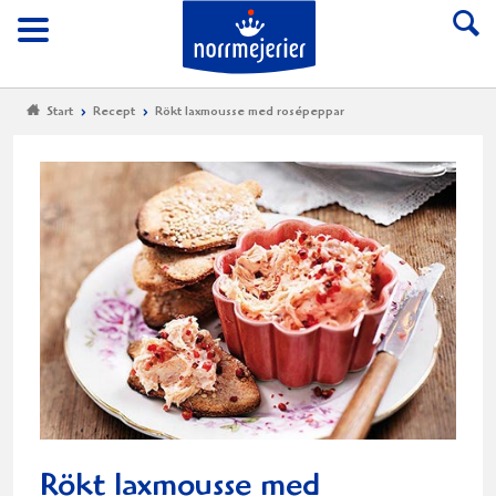
Till Norrmejerier start
Meny
Start
Recept
Rökt laxmousse med rosépeppar
Rökt laxmousse med