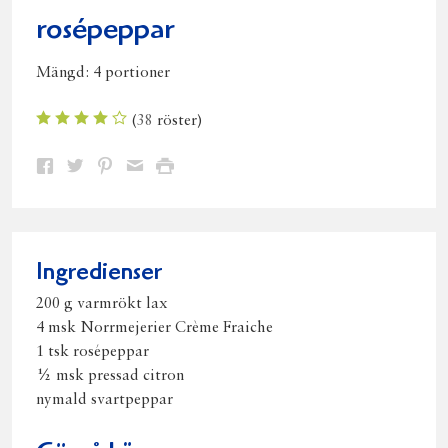
rosépeppar
Mängd:
4 portioner
(
38
röster)
Dela
Dela
Dela
Dela
Skriv
på
på
på
via
ut
Facebook
Twitter
Pinterest
e-
post
Ingredienser
200 g varmrökt lax
4 msk Norrmejerier Crème Fraiche
1 tsk rosépeppar
½ msk pressad citron
nymald svartpeppar