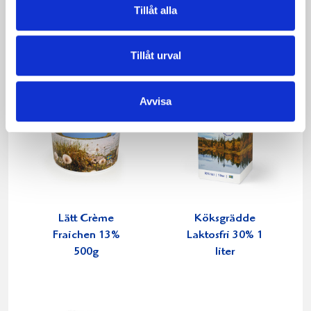
Tillåt alla
Tillåt urval
Avvisa
Lätt Crème
Köksgrädde
Fraichen 13%
Laktosfri 30% 1
500g
liter