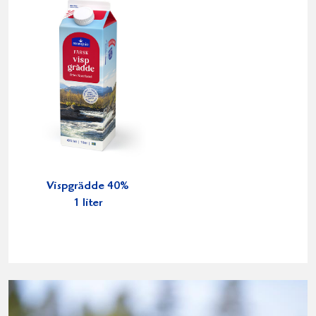
Vispgrädde 40%
1 liter