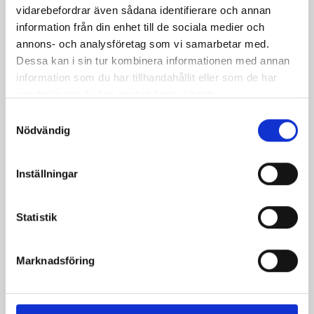
vidarebefordrar även sådana identifierare och annan
Päronfil 2,7%
Skogsbärsfil 2,7%
information från din enhet till de sociala medier och
1000g
1000g
annons- och analysföretag som vi samarbetar med.
Dessa kan i sin tur kombinera informationen med annan
information som du har tillhandahållit eller som de har
samlat in när du har använt deras tjänster.
Samtyckesval
Nödvändig
Inställningar
Statistik
Marknadsföring
Crème Fraichen
Crème Fraichen
34% 500g
34% 200g