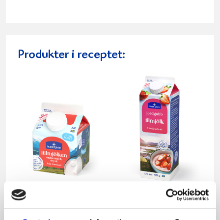
Produkter i receptet:
Mellanmjölk
Jordgubbsfil 2,7%
1,5% laktosfri 3dl
1000g