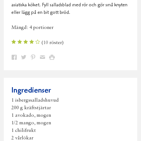
asiatiska köket. Fyll salladsblad med rör och gör små knyten
eller lägg på en bit gott bröd.
Mängd:
4 portioner
(
10
röster)
Dela
Dela
Dela
Dela
Skriv
på
på
på
via
ut
Facebook
Twitter
Pinterest
e-
post
Ingredienser
1 isbergssalladshuvud
200 g kräftstjärtar
1 avokado, mogen
1/2 mango, mogen
1 chilifrukt
2 vårlökar