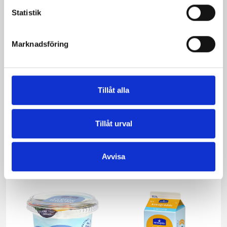
Statistik
Marknadsföring
Tillåt alla
Tillåt urval
Crème Fraichen
Crème Fraichen
34% 500g
34% 200g
Avvisa