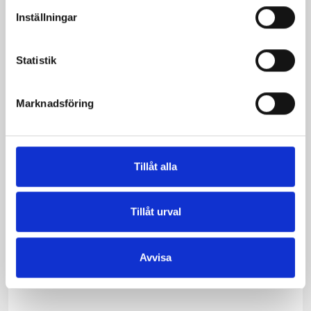
Inställningar
Statistik
Marknadsföring
Tillåt alla
Tillåt urval
Gräddfilen 12%
Köksgrädde
300g
Laktosfri 30% 1
liter
Avvisa