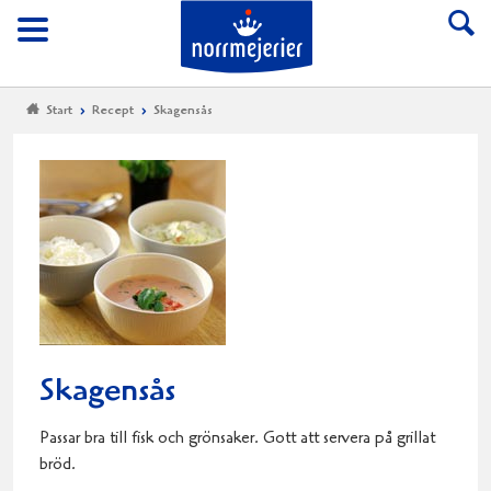
Till Norrmejerier start
Meny
Start
Recept
Skagensås
Skagensås
Passar bra till fisk och grönsaker. Gott att servera på grillat
bröd.