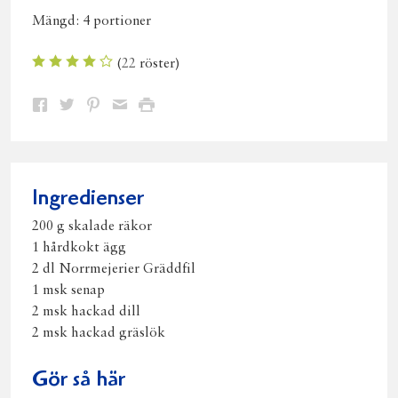
Mängd:
4 portioner
(
22
röster)
Dela
Dela
Dela
Dela
Skriv
på
på
på
via
ut
Facebook
Twitter
Pinterest
e-
post
Ingredienser
200 g skalade räkor
1 hårdkokt ägg
2 dl Norrmejerier Gräddfil
1 msk senap
2 msk hackad dill
2 msk hackad gräslök
Gör så här