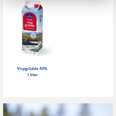
Vispgrädde 40%
1 liter