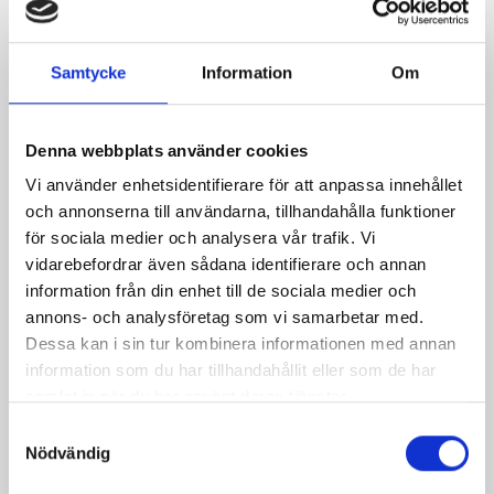
Mellanmjölk
Jordgubbsfil 2,7%
1,5% laktosfri 3dl
1000g
Samtycke
Information
Om
Denna webbplats använder cookies
Vi använder enhetsidentifierare för att anpassa innehållet
och annonserna till användarna, tillhandahålla funktioner
för sociala medier och analysera vår trafik. Vi
vidarebefordrar även sådana identifierare och annan
information från din enhet till de sociala medier och
annons- och analysföretag som vi samarbetar med.
Dessa kan i sin tur kombinera informationen med annan
information som du har tillhandahållit eller som de har
samlat in när du har använt deras tjänster.
Samtyckesval
Päronfil 2,7%
Skogsbärsfil 2,7%
Nödvändig
1000g
1000g