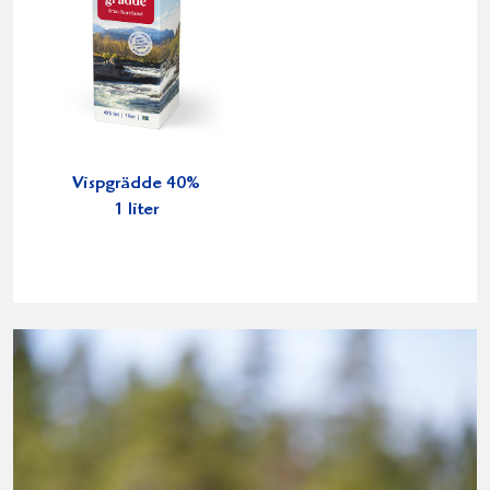
Vispgrädde 40%
1 liter