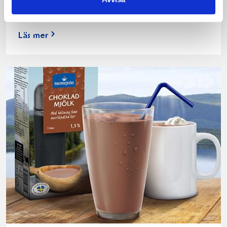
200 norrlänningar fick deltog vid provsmakningen. Vår
produkt vann testet.
Läs mer