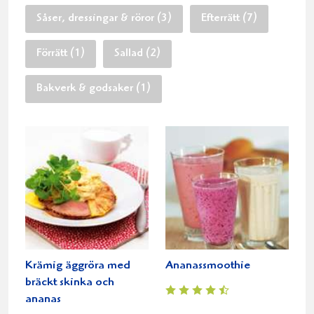
Såser, dressingar & röror (3)
Efterrätt (7)
Förrätt (1)
Sallad (2)
Bakverk & godsaker (1)
Krämig äggröra med
Ananassmoothie
bräckt skinka och
ananas