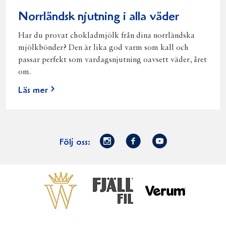
Norrländsk njutning i alla väder
Har du provat chokladmjölk från dina norrländska
mjölkbönder? Den är lika god varm som kall och
passar perfekt som vardagsnjutning oavsett väder, året
om.
Läs mer
Norrmejerier
Facebook
Youtube
Följ oss:
på
Instagram
Västerbottensost
Fjällfil
Verum
Start
Gör gott för
Gör gott för
Norrländska
Våra
Goda 
Norrland
Planeten
mjölkbönder
goda
Fisk
produkter