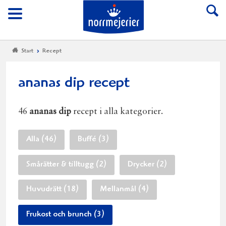
Till Norrmejerier start
Meny
Start
Recept
ananas dip recept
46
ananas dip
recept i alla kategorier.
Alla (46)
Buffé (3)
Smårätter & tilltugg (2)
Drycker (2)
Huvudrätt (18)
Mellanmål (4)
Frukost och brunch (3)