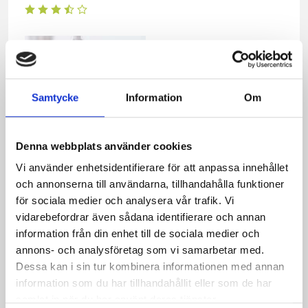
Samtycke
Information
Om
Denna webbplats använder cookies
Vi använder enhetsidentifierare för att anpassa innehållet
Exotisk smoothie
och annonserna till användarna, tillhandahålla funktioner
för sociala medier och analysera vår trafik. Vi
vidarebefordrar även sådana identifierare och annan
Relaterade recept:
information från din enhet till de sociala medier och
annons- och analysföretag som vi samarbetar med.
ananas
dip
Dessa kan i sin tur kombinera informationen med annan
information som du har tillhandahållit eller som de har
Dela
Dela
Dela
Dela
Skriv
samlat in när du har använt deras tjänster.
på
på
på
via
ut