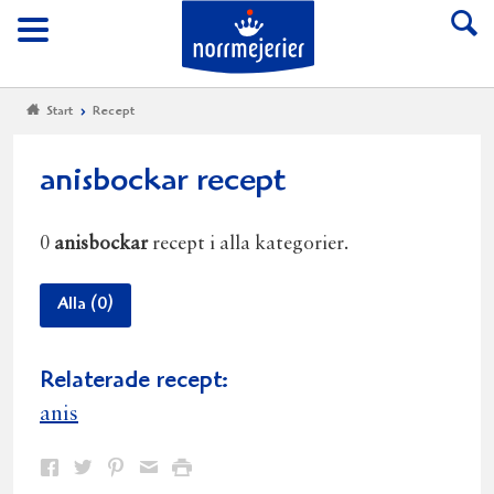
Till Norrmejerier start
Meny
Start
Recept
anisbockar recept
0
anisbockar
recept i alla kategorier.
Alla (0)
Relaterade recept:
anis
Dela
Dela
Dela
Dela
Skriv