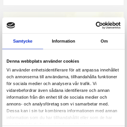
på
på
på
via
ut
Facebook
Twitter
Pinterest
e-
post
Samtycke
Information
Om
Denna webbplats använder cookies
Vi använder enhetsidentifierare för att anpassa innehållet
och annonserna till användarna, tillhandahålla funktioner
för sociala medier och analysera vår trafik. Vi
vidarebefordrar även sådana identifierare och annan
Bäst i test: Norrmejeriers laktosfria
information från din enhet till de sociala medier och
annons- och analysföretag som vi samarbetar med.
mjölk
Dessa kan i sin tur kombinera informationen med annan
information som du har tillhandahållit eller som de har
Vi kan stolt konstatera att vår laktosfria Mellanmjölk
samlat in när du har använt deras tjänster.
är bäst i smaktest när norrlänningarna sagt sitt. Fler än