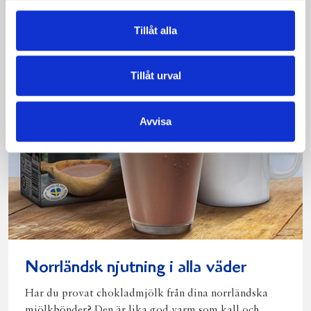
Tillåt alla
Tillåt urval
Avvisa
Norrländsk njutning i alla väder
Har du provat chokladmjölk från dina norrländska
mjölkbönder? Den är lika god varm som kall och