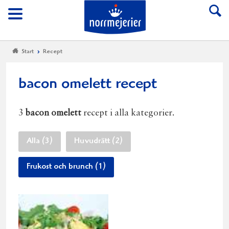
Till Norrmejerier start
Meny
Start
Recept
bacon omelett recept
3
bacon omelett
recept i alla kategorier.
Alla (3)
Huvudrätt (2)
Frukost och brunch (1)