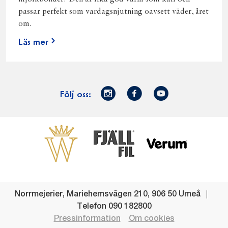
passar perfekt som vardagsnjutning oavsett väder, året
om.
Läs mer
Norrmejerier
Facebook
Youtube
Följ oss:
på
Instagram
Västerbottensost
Fjällfil
Verum
Start
Gör gott för
Gör gott för
Norrländska
Våra
Goda 
Norrland
Planeten
mjölkbönder
goda
Fisk
produkter
Levande
Matsvinn
Betessläpp
Fläskf
Norrmejerier
,
Mariehemsvägen 210
,
906 50
Umeå
landsbygd
Mjölkgården,
Dina
Kyckl
Telefon
090 182800
och
mejeriet och
norrländska
Norrl
Pressinformation
Om cookies
lokalsamhälle
klimatet
mjölkbönder
Nötkö