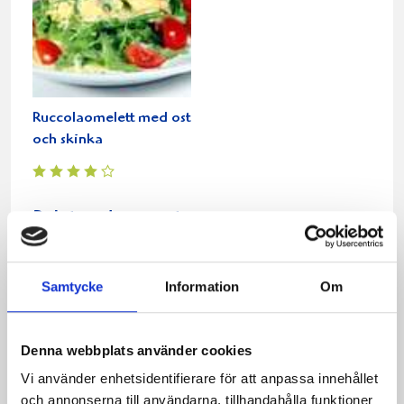
Ruccolaomelett med ost
och skinka
Relaterade recept:
omelett
bacon
Samtycke
Information
Om
Dela
Dela
Dela
Dela
Skriv
på
på
på
via
ut
Facebook
Twitter
Pinterest
e-
Denna webbplats använder cookies
post
Vi använder enhetsidentifierare för att anpassa innehållet
och annonserna till användarna, tillhandahålla funktioner