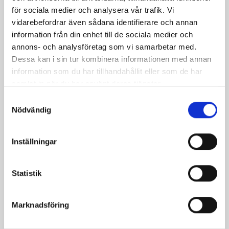
för sociala medier och analysera vår trafik. Vi
vidarebefordrar även sådana identifierare och annan
information från din enhet till de sociala medier och
annons- och analysföretag som vi samarbetar med.
Dessa kan i sin tur kombinera informationen med annan
information som du har tillhandahållit eller som de har
samlat in när du har använt deras tjänster.
Samtyckesval
Nödvändig
Bäst i test: Norrmejeriers laktosfria
mjölk
Inställningar
Vi kan stolt konstatera att vår laktosfria Mellanmjölk
Statistik
är bäst i smaktest när norrlänningarna sagt sitt. Fler än
200 norrlänningar fick deltog vid provsmakningen. Vår
produkt vann testet.
Marknadsföring
Läs mer