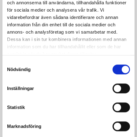
och annonserna till användarna, tillhandahålla funktioner
för sociala medier och analysera vår trafik. Vi
vidarebefordrar även sådana identifierare och annan
information från din enhet till de sociala medier och
annons- och analysföretag som vi samarbetar med.
Dessa kan i sin tur kombinera informationen med annan
information som du har tillhandahållit eller som de har
samlat in när du har använt deras tjänster.
Samtyckesval
Nödvändig
Bäst i test: Norrmejeriers laktosfria
Inställningar
mjölk
Vi kan stolt konstatera att vår laktosfria Mellanmjölk
Statistik
är bäst i smaktest när norrlänningarna sagt sitt. Fler än
200 norrlänningar fick deltog vid provsmakningen. Vår
produkt vann testet.
Marknadsföring