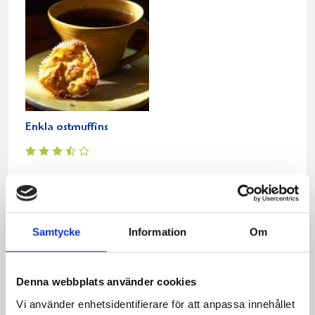
Enkla ostmuffins
Relaterade recept:
bacon
paj
Samtycke
Information
Om
Dela
Dela
Dela
Dela
Skriv
på
på
på
via
ut
Denna webbplats använder cookies
Facebook
Twitter
Pinterest
e-
post
Vi använder enhetsidentifierare för att anpassa innehållet