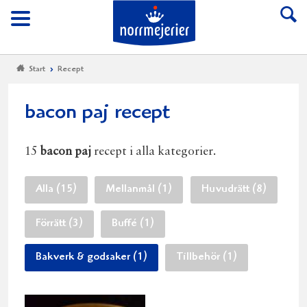
Till Norrmejerier start
Meny
Start
Recept
bacon paj recept
15
bacon paj
recept i alla kategorier.
Alla (15)
Mellanmål (1)
Huvudrätt (8)
Förrätt (3)
Buffé (1)
Bakverk & godsaker (1)
Tillbehör (1)