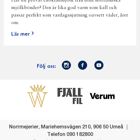
Har du provat chokladmjölk från dina norrländska
mjölkbönder? Den är lika god varm som kall och
passar perfekt som vardagsnjutning oavsett väder, året
om.
Läs mer
Norrmejerier
Facebook
Youtube
Följ oss:
på
Instagram
Västerbottensost
Fjällfil
Verum
Start
Gör gott för
Gör gott för
Norrländska
Våra
Goda 
Norrland
Planeten
mjölkbönder
goda
Fisk
produkter
Levande
Matsvinn
Betessläpp
Fläskf
Norrmejerier
,
Mariehemsvägen 210
,
906 50
Umeå
landsbygd
Mjölkgården,
Dina
Kyckl
Telefon
090 182800
och
mejeriet och
norrländska
Norrl