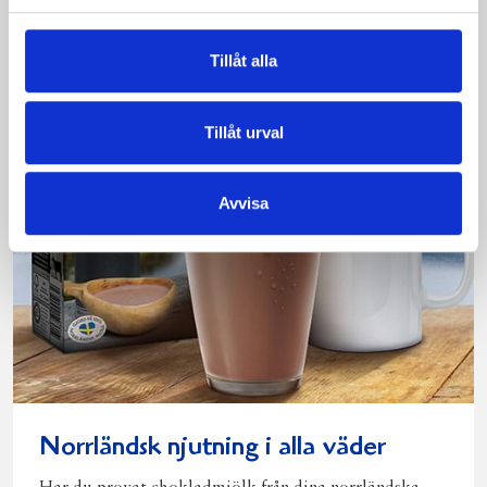
Läs mer
Tillåt alla
Tillåt urval
Avvisa
Norrländsk njutning i alla väder